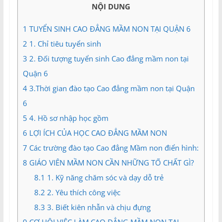
và
NỘI DUNG
Tư
vấn
1
TUYỂN SINH CAO ĐẲNG MẦM NON TẠI QUẬN 6
Miền
2
1. Chỉ tiêu tuyển sinh
Nam
3
2. Đối tượng tuyển sinh Cao đẳng mầm non tại
Quận 6
4
3.Thời gian đào tạo Cao đẳng mầm non tại Quận
6
5
4. Hồ sơ nhập học gồm
6
LỢI ÍCH CỦA HỌC CAO ĐẲNG MẦM NON
7
Các trường đào tạo Cao đẳng Mầm non điển hình:
8
GIÁO VIÊN MẦM NON CẦN NHỮNG TỐ CHẤT GÌ?
8.1
1. Kỹ năng chăm sóc và dạy dỗ trẻ
8.2
2. Yêu thích công việc
8.3
3. Biết kiên nhẫn và chịu đựng