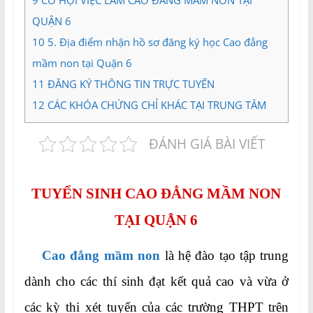
9
CƠ HỘI VIỆC LÀM CAO ĐẲNG MẦM NON TẠI
QUẬN 6
10
5. Địa điểm nhận hồ sơ đăng ký học Cao đẳng
mầm non tại Quận 6
11
ĐĂNG KÝ THÔNG TIN TRỰC TUYẾN
12
CÁC KHÓA CHỨNG CHỈ KHÁC TẠI TRUNG TÂM
ĐÁNH GIÁ BÀI VIẾT
TUYỂN SINH CAO ĐẲNG MẦM NON
TẠI QUẬN 6
Cao đẳng mầm non
là hệ đào tạo tập trung
dành cho các thí sinh đạt kết quả cao và vừa ở
các kỳ thi xét tuyển của các trường THPT trên