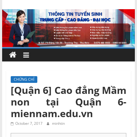
Skip
Chứng
to
content
chỉ
ngắn
hạn
–
CHỨNG CHỈ
[Quận 6] Cao đẳng Mầm
MIENNAM
non tại Quận 6-
Education
miennam.edu.vn
Đào
October 7, 2017
minhtin
tạo