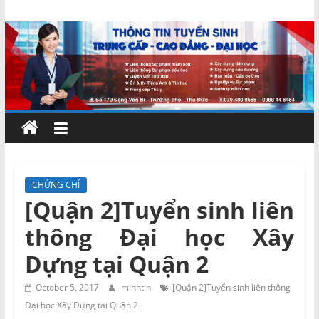
Skip
Chứng
to
content
chỉ
ngắn
hạn
–
CHỨNG CHỈ
[Quận 2]Tuyển sinh liên
MIENNAM
thông Đại học Xây
Education
Dựng tại Quận 2
Đào
October 5, 2017
minhtin
[Quận 2]Tuyển sinh liên thông
tạo
Đại học Xây Dựng tại Quận 2