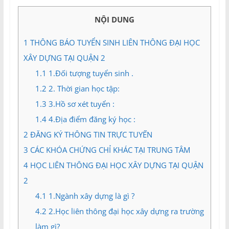
và
Tư
NỘI DUNG
vấn
Miền
1
THÔNG BÁO TUYỂN SINH LIÊN THÔNG ĐẠI HỌC
Nam
XÂY DỰNG TẠI QUẬN 2
1.1
1.Đối tượng tuyển sinh .
1.2
2. Thời gian học tập:
1.3
3.Hồ sơ xét tuyển :
1.4
4.Địa điểm đăng ký học :
2
ĐĂNG KÝ THÔNG TIN TRỰC TUYẾN
3
CÁC KHÓA CHỨNG CHỈ KHÁC TẠI TRUNG TÂM
4
HỌC LIÊN THÔNG ĐẠI HỌC XÂY DỰNG TẠI QUẬN
2
4.1
1.Ngành xây dựng là gì ?
4.2
2.Học liên thông đại học xây dựng ra trường
làm gì?