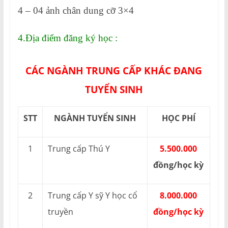
4 – 04 ảnh chân dung cỡ 3×4
4.Địa điểm đăng ký học :
CÁC NGÀNH TRUNG CẤP KHÁC ĐANG
TUYỂN SINH
STT
NGÀNH TUYỂN SINH
HỌC PHÍ
1
Trung cấp Thú Y
5.500.000
đồng/học kỳ
2
Trung cấp Y sỹ Y học cổ
8.000.000
truyền
đồng/học kỳ