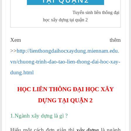
Tuyển sinh liên thông đại
học xây dựng tại quận 2
Xem thêm
>>
http://lienthongdaihocxaydung.miennam.edu.
vn/chuong-trinh-dao-tao-lien-thong-dai-hoc-xay-
dung.html
HỌC LIÊN THÔNG ĐẠI HỌC XÂY
DỰNG TẠI QUẬN 2
1.Ngành xây dựng là gì ?
Hiểu một cách đơn giản thì
xây dựng
là ngành