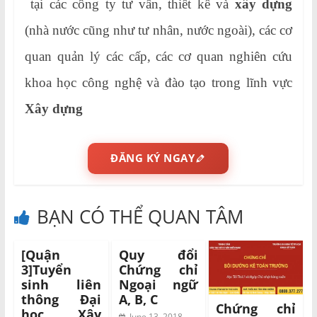
tại các công ty tư vấn, thiết kế và
xây dựng
(nhà nước cũng như tư nhân, nước ngoài), các cơ
quan quản lý các cấp, các cơ quan nghiên cứu
khoa học công nghệ và đào tạo trong lĩnh vực
Xây dựng
ĐĂNG KÝ NGAY
BẠN CÓ THỂ QUAN TÂM
[Quận
Quy đổi
3]Tuyển
Chứng chỉ
sinh liên
Ngoại ngữ
thông Đại
A, B, C
Chứng chỉ
học Xây
June 13, 2018