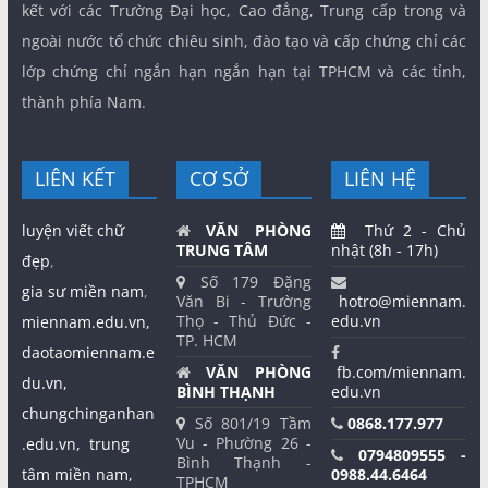
kết với các Trường Đại học, Cao đẳng, Trung cấp trong và
ngoài nước tổ chức chiêu sinh, đào tạo và cấp chứng chỉ các
lớp chứng chỉ ngắn hạn ngắn hạn tại TPHCM và các tỉnh,
thành phía Nam.
LIÊN KẾT
CƠ SỞ
LIÊN HỆ
luyện viết chữ
VĂN PHÒNG
Thứ 2 - Chủ
TRUNG TÂM
nhật (8h - 17h)
đẹp
,
Số 179 Đặng
gia sư miền nam
,
Văn Bi - Trường
hotro@miennam.
Thọ - Thủ Đức -
edu.vn
miennam.edu.vn,
TP. HCM
daotaomiennam.e
VĂN PHÒNG
fb.com/miennam.
du.vn,
BÌNH THẠNH
edu.vn
chungchinganhan
Số 801/19 Tầm
0868.177.977
Vu - Phường 26 -
.edu.vn,
trung
0794809555 -
Bình Thạnh -
tâm miền nam,
0988.44.6464
TPHCM