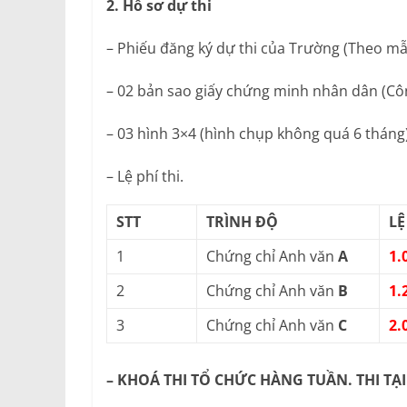
2. Hồ sơ dự thi
– Phiếu đăng ký dự thi của Trường (Theo mẫ
– 02 bản sao giấy chứng minh nhân dân (Cô
– 03 hình 3×4 (hình chụp không quá 6 tháng)
– Lệ phí thi.
STT
TRÌNH ĐỘ
LỆ
1
Chứng chỉ Anh văn
A
1.
2
Chứng chỉ Anh văn
B
1.
3
Chứng chỉ Anh văn
C
2.
– KHOÁ THI TỔ CHỨC HÀNG TUẦN. THI TẠ