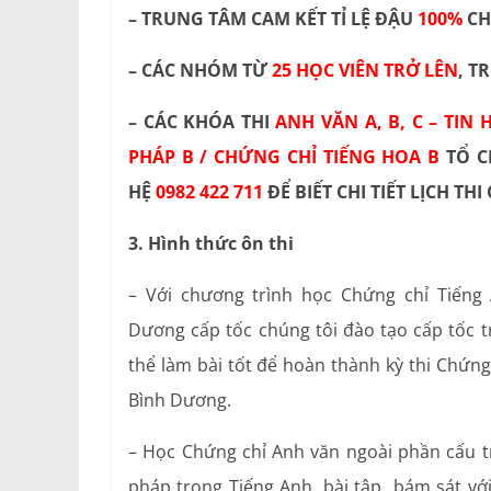
– TRUNG TÂM CAM KẾT TỈ LỆ ĐẬU
100%
CH
– CÁC NHÓM TỪ
25 HỌC VIÊN TRỞ LÊN
, T
– CÁC KHÓA THI
ANH VĂN A, B, C – TIN
PHÁP B / CHỨNG CHỈ TIẾNG HOA B
TỔ C
HỆ
0982 422 711
ĐỂ BIẾT CHI TIẾT LỊCH TH
3. Hình thức ôn thi
– Với chương trình học Chứng chỉ Tiếng
Dương cấp tốc chúng tôi đào tạo cấp tốc t
thể làm bài tốt để hoàn thành kỳ thi Chứng
Bình Dương.
– Học Chứng chỉ Anh văn ngoài phần cấu tr
pháp trong Tiếng Anh, bài tập bám sát với