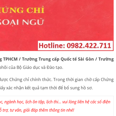
 TPHCM / Trường Trung cấp Quốc tế Sài Gòn / Trường
phôi của Bộ Giáo dục và Đào tạo.
n được Chứng chỉ chính thức. Trong thời gian chờ cấp Chứng
giấy xác nhận kết quả tạm thời để bổ sung hồ sơ.
 ngành học, lịch ôn tập, lịch thi... vui lòng liên hệ các số điện
 trợ, tư vấn, giải đáp thêm thông tin nhé!