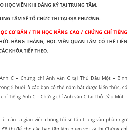
O HỌC VIÊN KHI ĐĂNG KÝ TẠI TRUNG TÂM.
RUNG TÂM SẼ TỔ CHỨC THI TẠI ĐỊA PHƯƠNG.
 HỌC CƠ BẢN / TIN HỌC NÂNG CAO / CHỨNG CHỈ TIẾNG
HỨC HÀNG THÁNG, HỌC VIÊN QUAN TÂM CÓ THỂ LIÊN
I CÁC KHÓA TIẾP THEO.
 Anh C – Chứng chỉ Anh văn C tại Thủ Dầu Một – Bình
rong 5 buổi là các bạn có thể nắm bắt được kiến thức, có
 chỉ Tiếng Anh C – Chứng chỉ Anh văn C tại Thủ Dầu Một –
úc câu ra giáo viên chúng tôi sẽ tập trung vào phần ngữ
 đề thi để cho các bạn tập làm quen với kỳ thi Chứng chỉ