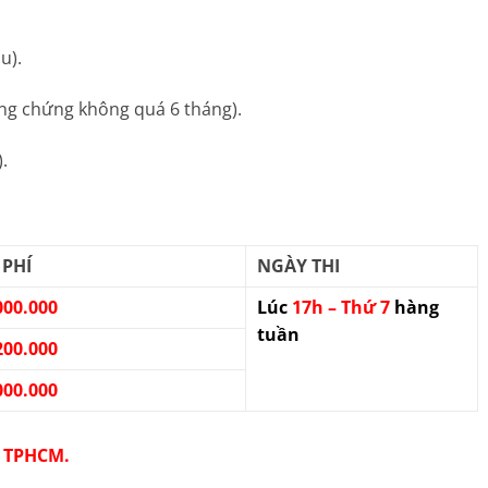
u).
ng chứng không quá 6 tháng).
.
 PHÍ
NGÀY THI
000.000
Lúc
17h – Thứ 7
hàng
tuần
200.000
000.000
I
TPHCM.