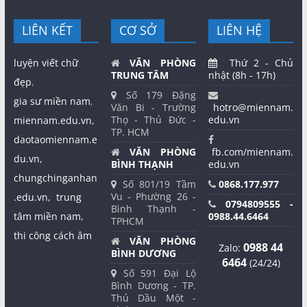
LIÊN KẾT
CƠ SỞ
LIÊN HỆ
luyện viết chữ
VĂN PHÒNG
Thứ 2 - Chủ
TRUNG TÂM
nhật (8h - 17h)
đẹp
,
Số 179 Đặng
gia sư miền nam
,
Văn Bi - Trường
hotro@miennam.
Thọ - Thủ Đức -
edu.vn
miennam.edu.vn,
TP. HCM
daotaomiennam.e
VĂN PHÒNG
fb.com/miennam.
du.vn,
BÌNH THẠNH
edu.vn
chungchinganhan
Số 801/19 Tầm
0868.177.977
Vu - Phường 26 -
.edu.vn,
trung
0794809555 -
Bình Thạnh -
tâm miền nam,
0988.44.6464
TPHCM
thi công cách âm
VĂN PHÒNG
0988 44
Zalo:
BÌNH DƯƠNG
6464
(24/24)
Số 591 Đại Lộ
Bình Dương - TP.
Thủ Dầu Một -