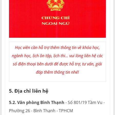
Học viên cần hỗ trợ thêm thông tin về khóa học,
ngành học, lịch ôn tập, lịch thi... vui lòng liên hệ các
số điện thoại bên dưới để được hỗ trợ, tư vấn, giải
đáp thêm thông tin nhé!
5. Địa chỉ liên hệ
5.2. Văn phòng Bình Thạnh
- Số 801/19 Tầm Vu -
Phường 26 - Bình Thạnh - TPHCM