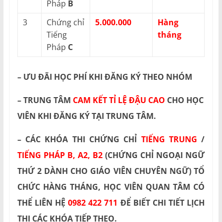
Pháp
B
3
Chứng chỉ
5.000.000
Hàng
Tiếng
tháng
Pháp
C
– ƯU ĐÃI HỌC PHÍ KHI ĐĂNG KÝ THEO NHÓM
– TRUNG TÂM
CAM KẾT TỈ LỆ ĐẬU CAO
CHO HỌC
VIÊN KHI ĐĂNG KÝ TẠI TRUNG TÂM.
– CÁC KHÓA THI CHỨNG CHỈ
TIẾNG TRUNG
/
TIẾNG PHÁP B, A2, B2
(CHỨNG CHỈ NGOẠI NGỮ
THỨ 2 DÀNH CHO GIÁO VIÊN CHUYÊN NGỮ) TỔ
CHỨC HÀNG THÁNG, HỌC VIÊN QUAN TÂM CÓ
THỂ LIÊN HỆ
0982 422 711
ĐỂ BIẾT CHI TIẾT LỊCH
THI CÁC KHÓA TIẾP THEO.