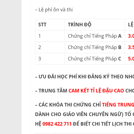
– Lệ phí ôn và thi
STT
TRÌNH ĐỘ
LỆ
1
Chứng chỉ Tiếng Pháp
A
3.
2
Chứng chỉ Tiếng Pháp
B
3.
3
Chứng chỉ Tiếng Pháp
C
5.
– ƯU ĐÃI HỌC PHÍ KHI ĐĂNG KÝ THEO N
– TRUNG TÂM
CAM KẾT TỈ LỆ ĐẬU CAO
CHO
– CÁC KHÓA THI CHỨNG CHỈ
TIẾNG TRUN
DÀNH CHO GIÁO VIÊN CHUYÊN NGỮ) TỔ 
HỆ
0982 422 711
ĐỂ BIẾT CHI TIẾT LỊCH TH