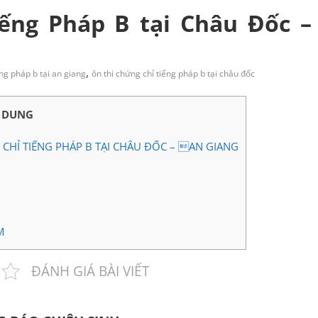
iếng Pháp B tại Châu Đốc –
,
ếng pháp b tại an giang
ôn thi chứng chỉ tiếng pháp b tại châu đốc
 DUNG
CHỈ TIẾNG PHÁP B TẠI CHÂU ĐỐC – AN GIANG
M
ĐÁNH GIÁ BÀI VIẾT