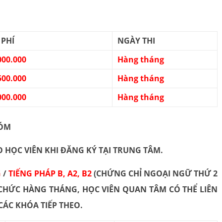
 PHÍ
NGÀY THI
000.000
Hàng tháng
500.000
Hàng tháng
000.000
Hàng tháng
HÓM
 HỌC VIÊN KHI ĐĂNG KÝ TẠI TRUNG TÂM.
G
/
TIẾNG PHÁP B, A2, B2
(CHỨNG CHỈ NGOẠI NGỮ THỨ 2
CHỨC HÀNG THÁNG, HỌC VIÊN QUAN TÂM CÓ THỂ LIÊN
I CÁC KHÓA TIẾP THEO.