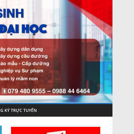
G KÝ TRỰC TUYẾN