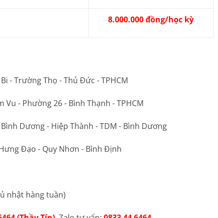
8.000.000 đồng/học kỳ
 Bi - Trường Thọ - Thủ Đức - TPHCM
m Vu - Phường 26 - Bình Thạnh - TPHCM
ộ Bình Dương - Hiệp Thành - TDM - Bình Dương
 Hưng Đạo - Quy Nhơn - Bình Định
ủ nhật hàng tuần)
6464 (Thầy Tín)
. Zalo tư vấn:
0833 44 6464