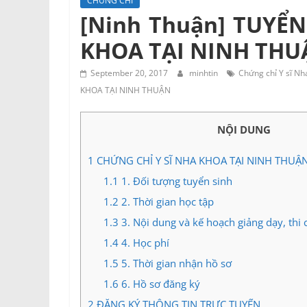
CHỨNG CHỈ
Tư
[Ninh Thuận] TUYỂN
vấn
KHOA TẠI NINH TH
Miền
Nam
September 20, 2017
minhtin
Chứng chỉ Y sĩ Nh
KHOA TẠI NINH THUẬN
NỘI DUNG
1
CHỨNG CHỈ Y SĨ NHA KHOA TẠI NINH THUẬ
1.1
1. Đối tượng tuyển sinh
1.2
2. Thời gian học tập
1.3
3. Nội dung và kế hoạch giảng dạy, thi 
1.4
4. Học phí
1.5
5. Thời gian nhận hồ sơ
1.6
6. Hồ sơ đăng ký
2
ĐĂNG KÝ THÔNG TIN TRỰC TUYẾN