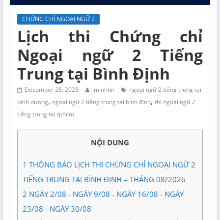
và
Tư
CHỨNG CHỈ NGOẠI NGỮ 2
vấn
Lịch thi Chứng chỉ
Miền
Ngoại ngữ 2 Tiếng
Nam
Trung tại Bình Định
December 28, 2023
minhtin
ngoại ngữ 2 tiếng trung tại
,
,
bình dương
ngoại ngữ 2 tiếng trung tại bình định
thi ngoại ngữ 2
tiếng trung tại tphcm
NỘI DUNG
1
THÔNG BÁO LỊCH THI CHỨNG CHỈ NGOẠI NGỮ 2
TIẾNG TRUNG TẠI BÌNH ĐỊNH – THÁNG 08/2026
2
NGÀY 2/08 - NGÀY 9/08 - NGÀY 16/08 - NGÀY
23/08 - NGÀY 30/08