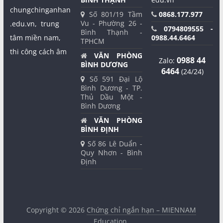
chungchinganhan
Số 801/19 Tầm
0868.177.977
Vu - Phường 26 -
.edu.vn,
trung
0794809555 -
Bình Thạnh -
tâm miền nam,
0988.44.6464
TPHCM
thi công cách âm
VĂN PHÒNG
0988 44
Zalo:
BÌNH DƯƠNG
6464
(24/24)
Số 591 Đại Lộ
Bình Dương - TP.
Thủ Dầu Một -
Bình Dương
VĂN PHÒNG
BÌNH ĐỊNH
Số 86 Lê Duẩn -
Quy Nhơn - Bình
Định
Copyright © 2026
Chứng chỉ ngắn hạn – MIENNAM
Education
.