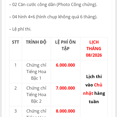
– 02 Căn cước công dân (Photo Công chứng).
– 04 hình 4×6 (hình chụp không quá 6 tháng).
– Lệ phí thi.
STT
TRÌNH ĐỘ
LỆ PHÍ ÔN
LỊCH
TẬP
THÁNG
08/2026
1
Chứng chỉ
6.000.000
Tiếng Hoa
Lịch thi
Bậc 1
vào
Chủ
2
Chứng chỉ
7.000.000
nhật
hàng
Tiếng Hoa
Bậc 2
tuần
3
Chứng chỉ
8.000.000