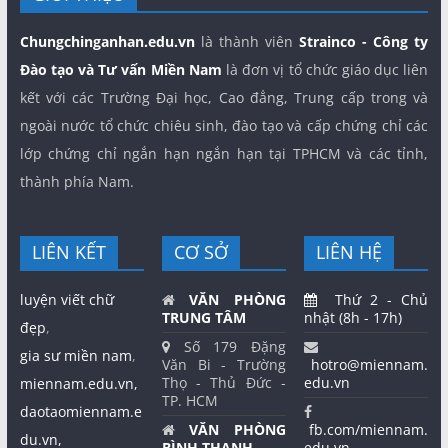
Chungchinganhan.edu.vn
là thành viên
Strainco - Công ty
Đào tạo và Tư vấn Miền Nam
là đơn vị tổ chức giáo dục liên
kết với các Trường Đại học, Cao đẳng, Trung cấp trong và
ngoài nước tổ chức chiêu sinh, đào tạo và cấp chứng chỉ các
lớp chứng chỉ ngắn hạn ngắn hạn tại TPHCM và các tỉnh,
thành phía Nam.
LIÊN KẾT
CƠ SỞ
LIÊN HỆ
luyện viết chữ
VĂN PHÒNG
Thứ 2 - Chủ
TRUNG TÂM
nhật (8h - 17h)
đẹp
,
Số 179 Đặng
gia sư miền nam
,
Văn Bi - Trường
hotro@miennam.
Thọ - Thủ Đức -
edu.vn
miennam.edu.vn,
TP. HCM
daotaomiennam.e
VĂN PHÒNG
fb.com/miennam.
du.vn,
BÌNH THẠNH
edu.vn