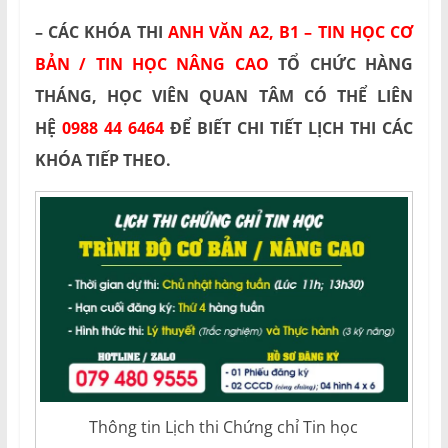
– CÁC KHÓA THI
ANH VĂN A2, B1 – TIN HỌC CƠ
BẢN / TIN HỌC NÂNG CAO
TỔ CHỨC HÀNG
THÁNG, HỌC VIÊN QUAN TÂM CÓ THỂ LIÊN
HỆ
0988 44 6464
ĐỂ BIẾT CHI TIẾT LỊCH THI CÁC
KHÓA TIẾP THEO.
Thông tin Lịch thi Chứng chỉ Tin học