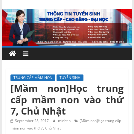
Skip
Chứng
to
content
chỉ
ngắn
hạn
–
TRUNG CẤP MẦM NON
TUYỂN SINH
[Mầm non]Học trung
MIENNAM
cấp mầm non vào thứ
Education
7, Chủ Nhật
Đào
September 28, 2017
minhtin
[Mầm non]Học trung cấp
,
tạo
mầm non vào thứ 7
Chủ Nhật