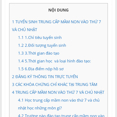
và
Tư
NỘI DUNG
vấn
Miền
1
TUYỂN SINH TRUNG CẤP MẦM NON VÀO THỨ 7
Nam
VÀ CHỦ NHẬT
1.1
1.Chỉ tiêu tuyển sinh
1.2
2.Đối tượng tuyển sinh
1.3
3.Thời gian đào tạo
1.4
5.Thời gian học và loại hình đào tạo:
1.5
6.Địa điểm nộp hồ sơ
2
ĐĂNG KÝ THÔNG TIN TRỰC TUYẾN
3
CÁC KHÓA CHỨNG CHỈ KHÁC TẠI TRUNG TÂM
4
TRUNG CẤP MẦM NON VÀO THỨ 7 VÀ CHỦ NHẬT
4.1
Học trung cấp mầm non vào thứ 7 và chủ
nhật học những môn gì?
4.2
Trường nào đào tạo trung cấp mầm non vào