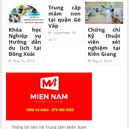
Trung cấp
mầm non
tại quận Gò
Vấp
Khóa học
Chứng chỉ
September 16,
Nghiệp vụ
Kỹ thuật
2017
Hướng dẫn
viên xét
du lịch tại
nghiệm tại
Đồng Xoài
Kiên Giang
May 10, 2019
May 3, 2019
Thông tin liên hệ Trung tâm Miền Nam