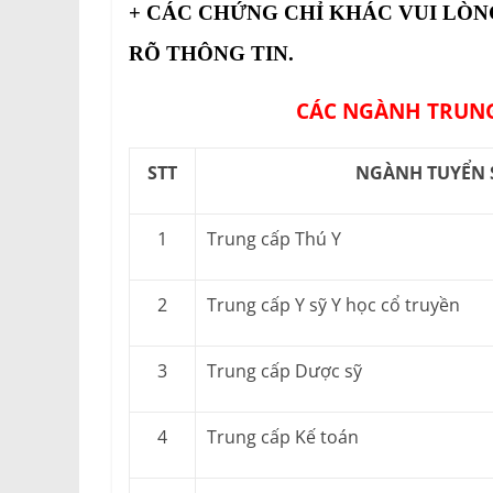
+ CÁC CHỨNG CHỈ KHÁC VUI LÒN
RÕ THÔNG TIN.
CÁC NGÀNH TRUNG
STT
NGÀNH TUYỂN 
1
Trung cấp Thú Y
2
Trung cấp Y sỹ Y học cổ truyền
3
Trung cấp Dược sỹ
4
Trung cấp Kế toán