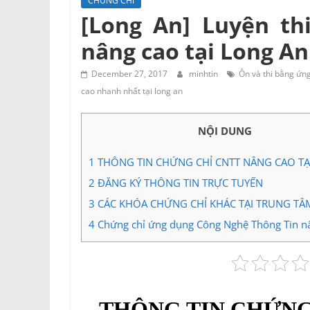
CHỨNG CHỈ
Tư
[Long An] Luyện th
vấn
nâng cao tại Long An
Miền
Nam
December 27, 2017
minhtin
Ôn và thi bằng ứng
cao nhanh nhất tại long an
NỘI DUNG
1
THÔNG TIN CHỨNG CHỈ CNTT NÂNG CAO TẠ
2
ĐĂNG KÝ THÔNG TIN TRỰC TUYẾN
3
CÁC KHÓA CHỨNG CHỈ KHÁC TẠI TRUNG TÂ
4
Chứng chỉ ứng dụng Công Nghệ Thông Tin n
THÔNG TIN CHỨNG