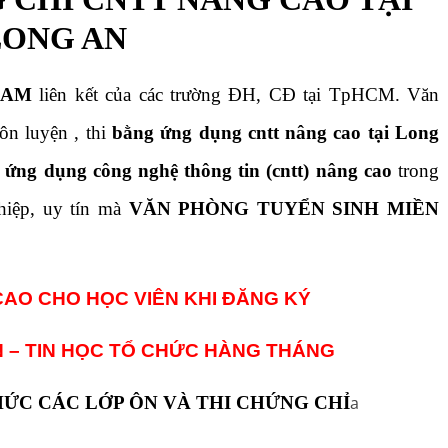
LONG AN
NAM
liên kết của các trường ĐH, CĐ tại TpHCM. Văn
ôn luyện , thi
bằng ứng dụng cntt nâng cao tại Long
 ứng dụng công nghệ thông tin (cntt) nâng cao
trong
hiệp, uy tín mà
VĂN PHÒNG TUYỂN SINH MIỀN
CAO CHO HỌC VIÊN KHI ĐĂNG KÝ
N – TIN HỌC TỔ CHỨC HÀNG THÁNG
ỨC CÁC LỚP ÔN VÀ THI CHỨNG CHỈ
a