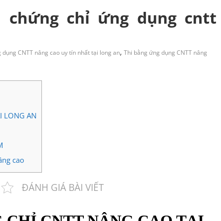
i chứng chỉ ứng dụng cntt
,
 dụng CNTT nâng cao uy tín nhất tại long an
Thi bằng ứng dụng CNTT nâng
I LONG AN
M
âng cao
ĐÁNH GIÁ BÀI VIẾT
 CHỈ CNTT NÂNG CAO TẠI