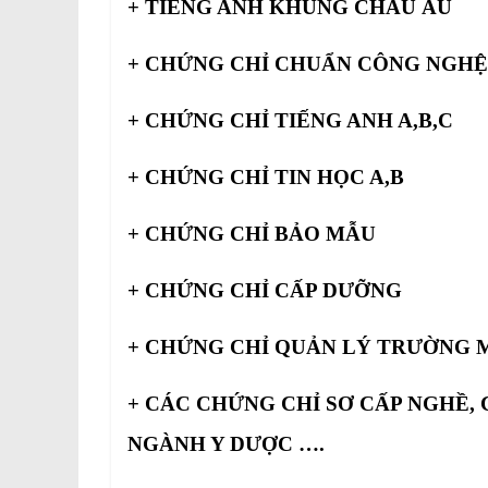
+ TIẾNG ANH KHUNG CHÂU ÂU
+ CHỨNG CHỈ CHUẨN CÔNG NGHỆ
+ CHỨNG CHỈ TIẾNG ANH A,B,C
+ CHỨNG CHỈ TIN HỌC A,B
+ CHỨNG CHỈ BẢO MẪU
+ CHỨNG CHỈ CẤP DƯỠNG
+ CHỨNG CHỈ QUẢN LÝ TRƯỜNG
+ CÁC CHỨNG CHỈ SƠ CẤP NGHỀ,
NGÀNH Y DƯỢC ….