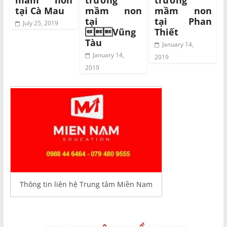
tại Cà Mau
mầm non
mầm non
tại
tại Phan
July 25, 2019
Vũng
Thiết
Tàu
January 14,
January 14,
2019
2019
Thông tin liên hệ Trung tâm Miền Nam