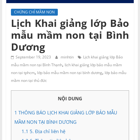
và
Tư
CHỨNG CHỈ MẦM NON
vấn
Lịch Khai giảng lớp Bảo
Miền
mẫu mầm non tại Bình
Nam
Dương
September 19, 2023
minhtin
Lịch khai giảng lớp Bảo
,
mẫu mầm non tại Bình Thạnh
lịch khai giảng lớp bảo mẫu mầm
,
,
non tại tphcm
lớp bảo mẫu mầm non tại bình dương
lớp bảo mẫu
mầm non tại thủ đức
NỘI DUNG
1
THÔNG BÁO LỊCH KHAI GIẢNG LỚP BẢO MẪU
MẦM NON TẠI BÌNH DƯƠNG
1.1
5. Địa chỉ liên hệ