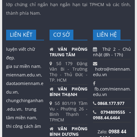
lớp chứng chỉ ngắn hạn ngắn hạn tại TPHCM và các tỉnh,
thành phía Nam.
LIÊN KẾT
CƠ SỞ
LIÊN HỆ
luyện viết chữ
VĂN PHÒNG
Thứ 2 - Chủ
TRUNG TÂM
nhật (8h - 17h)
đẹp
,
Số 179 Đặng
gia sư miền nam
,
Văn Bi - Trường
hotro@miennam.
Thọ - Thủ Đức -
edu.vn
miennam.edu.vn,
TP. HCM
daotaomiennam.e
VĂN PHÒNG
fb.com/miennam.
du.vn,
BÌNH THẠNH
edu.vn
chungchinganhan
Số 801/19 Tầm
0868.177.977
Vu - Phường 26 -
.edu.vn,
trung
0794809555 -
Bình Thạnh -
tâm miền nam,
0988.44.6464
TPHCM
thi công cách âm
VĂN PHÒNG
0988 44
Zalo:
BÌNH DƯƠNG