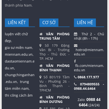
thành phía Nam.
LIÊN KẾT
CƠ SỞ
LIÊN HỆ
luyện viết chữ
VĂN PHÒNG
Thứ 2 - Chủ
TRUNG TÂM
nhật (8h - 17h)
đẹp
,
Số 179 Đặng
gia sư miền nam
,
Văn Bi - Trường
hotro@miennam.
Thọ - Thủ Đức -
edu.vn
miennam.edu.vn,
TP. HCM
daotaomiennam.e
VĂN PHÒNG
fb.com/miennam.
du.vn,
BÌNH THẠNH
edu.vn
chungchinganhan
Số 801/19 Tầm
0868.177.977
Vu - Phường 26 -
.edu.vn,
trung
0794809555 -
Bình Thạnh -
tâm miền nam,
0988.44.6464
TPHCM
thi công cách âm
VĂN PHÒNG
0988 44
Zalo:
BÌNH DƯƠNG
6464
(24/24)
Số 591 Đại Lộ