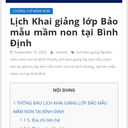
và
Tư
CHỨNG CHỈ MẦM NON
vấn
Lịch Khai giảng lớp Bảo
Miền
mẫu mầm non tại Bình
Nam
Định
September 19, 2023
minhtin
Lịch khai giảng lớp Bảo
,
mẫu mầm non tại Bình Thạnh
lịch khai giảng lớp bảo mẫu mầm
,
,
non tại tphcm
lớp bảo mẫu mầm non tại bình dương
lớp bảo mẫu
mầm non tại bình định
NỘI DUNG
1
THÔNG BÁO LỊCH KHAI GIẢNG LỚP BẢO MẪU
MẦM NON TẠI BÌNH ĐỊNH
1.1
5. Địa chỉ liên hệ