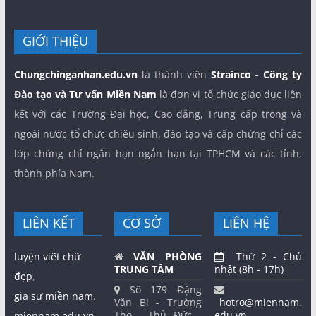
GIỚI THIỆU
Chungchinganhan.edu.vn
là thành viên
Strainco - Công ty
Đào tạo và Tư vấn Miền Nam
là đơn vị tổ chức giáo dục liên
kết với các Trường Đại học, Cao đẳng, Trung cấp trong và
ngoài nước tổ chức chiêu sinh, đào tạo và cấp chứng chỉ các
lớp chứng chỉ ngắn hạn ngắn hạn tại TPHCM và các tỉnh,
thành phía Nam.
LIÊN KẾT
CƠ SỞ
LIÊN HỆ
luyện viết chữ
VĂN PHÒNG
Thứ 2 - Chủ
TRUNG TÂM
nhật (8h - 17h)
đẹp
,
Số 179 Đặng
gia sư miền nam
,
Văn Bi - Trường
hotro@miennam.
Thọ - Thủ Đức -
edu.vn
miennam.edu.vn,