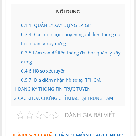
và
Tư
NỘI DUNG
vấn
Miền
0.1
1. QUẢN LÝ XÂY DỰNG LÀ GÌ?
Nam
0.2
4. Các môn học chuyên ngành liên thông đại
học quản lý xây dựng
0.3
5.Làm sao để liên thông đại học quản lý xây
dựng
0.4
6.Hồ sơ xét tuyển
0.5
7. Địa điểm nhận hồ sơ tại TPHCM.
1
ĐĂNG KÝ THÔNG TIN TRỰC TUYẾN
2
CÁC KHÓA CHỨNG CHỈ KHÁC TẠI TRUNG TÂM
ĐÁNH GIÁ BÀI VIẾT
LÀM SAO ĐỂ
LIÊN THÔNG ĐẠI HỌC