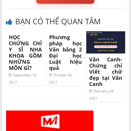
BẠN CÓ THỂ QUAN TÂM
HỌC
Phương
CHỨNG CHỈ
pháp học
Y SĨ NHA
Văn bằng 2
KHOA GỒM
Đại học
Vân Canh-
NHỮNG
Luật hiệu
Chứng chỉ
MÔN GÌ?
quả
Viết chữ
September 14,
October 26,
đẹp tại Vân
2017
2017
Canh
February 24,
2021