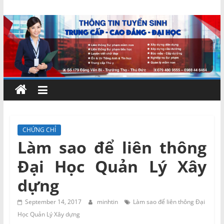
Skip
Chứng
to
content
chỉ
ngắn
hạn
–
CHỨNG CHỈ
Làm sao để liên thông
MIENNAM
Đại Học Quản Lý Xây
Education
dựng
Đào
September 14, 2017
minhtin
Làm sao để liên thông Đại
tạo
Học Quản Lý Xây dựng