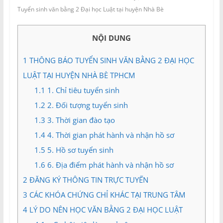
và
Tuyển sinh văn bằng 2 Đại học Luật tại huyện Nhà Bè
Tư
vấn
NỘI DUNG
Miền
Nam
1
THÔNG BÁO TUYỂN SINH VĂN BẰNG 2 ĐẠI HỌC
LUẬT TẠI HUYỆN NHÀ BÈ TPHCM
1.1
1. Chỉ tiêu tuyển sinh
1.2
2. Đối tượng tuyển sinh
1.3
3. Thời gian đào tạo
1.4
4. Thời gian phát hành và nhận hồ sơ
1.5
5. Hồ sơ tuyển sinh
1.6
6. Địa điểm phát hành và nhận hồ sơ
2
ĐĂNG KÝ THÔNG TIN TRỰC TUYẾN
3
CÁC KHÓA CHỨNG CHỈ KHÁC TẠI TRUNG TÂM
4
LÝ DO NÊN HỌC VĂN BẰNG 2 ĐẠI HỌC LUẬT