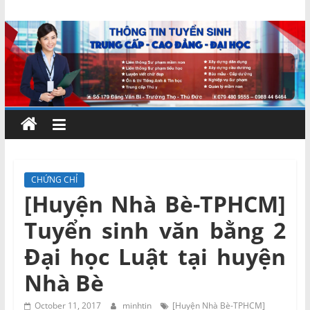
Skip
Chứng
to
content
chỉ
ngắn
hạn
–
CHỨNG CHỈ
[Huyện Nhà Bè-TPHCM]
MIENNAM
Tuyển sinh văn bằng 2
Education
Đại học Luật tại huyện
Nhà Bè
Đào
tạo
October 11, 2017
minhtin
[Huyện Nhà Bè-TPHCM]