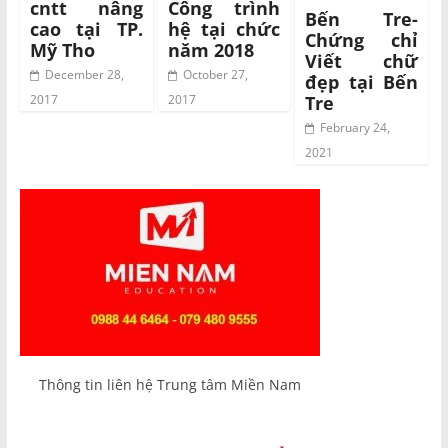
cntt nâng
Công trình
Bến Tre-
cao tại TP.
hệ tại chức
Chứng chỉ
Mỹ Tho
năm 2018
Viết chữ
December 28,
October 27,
đẹp tại Bến
Tre
2017
2017
February 24,
2021
Thông tin liên hệ Trung tâm Miền Nam