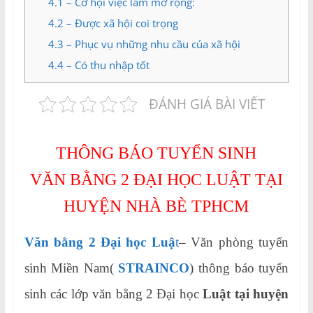
4.1
– Cơ hội việc làm mở rộng:
4.2
– Được xã hội coi trọng
4.3
– Phục vụ những nhu cầu của xã hội
4.4
– Có thu nhập tốt
ĐÁNH GIÁ BÀI VIẾT
THÔNG BÁO TUYỂN SINH
VĂN BẰNG 2 ĐẠI HỌC LUẬT TẠI
HUYỆN NHÀ BÈ TPHCM
Văn bằng 2 Đại học Luậ
t
– Văn phòng tuyển
sinh Miền Nam(
STRAINCO
) thông báo tuyển
sinh các lớp văn bằng 2 Đại học
Luật tại huyện