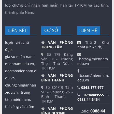
lớp chứng chỉ ngắn hạn ngắn hạn tại TPHCM và các tỉnh,
thành phía Nam.
LIÊN KẾT
CƠ SỞ
LIÊN HỆ
luyện viết chữ
VĂN PHÒNG
Thứ 2 - Chủ
TRUNG TÂM
nhật (8h - 17h)
đẹp
,
Số 179 Đặng
gia sư miền nam
,
Văn Bi - Trường
hotro@miennam.
Thọ - Thủ Đức -
edu.vn
miennam.edu.vn,
TP. HCM
daotaomiennam.e
VĂN PHÒNG
fb.com/miennam.
du.vn,
BÌNH THẠNH
edu.vn
chungchinganhan
Số 801/19 Tầm
0868.177.977
Vu - Phường 26 -
.edu.vn,
trung
0794809555 -
Bình Thạnh -
tâm miền nam,
0988.44.6464
TPHCM
thi công cách âm
VĂN PHÒNG
0988 44
Zalo:
BÌNH DƯƠNG