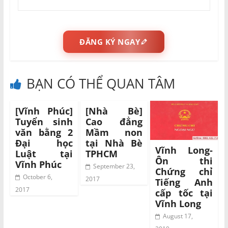
ĐĂNG KÝ NGAY
BẠN CÓ THỂ QUAN TÂM
[Vĩnh Phúc]
[Nhà Bè]
Tuyển sinh
Cao đẳng
văn bằng 2
Mầm non
Đại học
tại Nhà Bè
Vĩnh Long-
Luật tại
TPHCM
Ôn thi
Vĩnh Phúc
September 23,
Chứng chỉ
October 6,
2017
Tiếng Anh
2017
cấp tốc tại
Vĩnh Long
August 17,