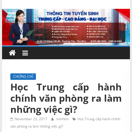
Skip
Chứng
to
content
chỉ
ngắn
hạn
–
CHỨNG CHỈ
Học Trung cấp hành
MIENNAM
chính văn phòng ra làm
Education
những việc gì?
Đào
November 23, 2017
minhtin
Học Trung cấp hành chính
tạo
văn phòng ra làm những việc gì?