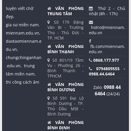
luyện viết chữ
VĂN PHÒNG
Thứ 2 - Chủ
TRUNG TÂM
nhật (8h - 17h)
đẹp
,
Số 179 Đặng
gia sư miền nam
,
Văn Bi - Trường
hotro@miennam.
Thọ - Thủ Đức -
edu.vn
miennam.edu.vn,
TP. HCM
daotaomiennam.e
VĂN PHÒNG
fb.com/miennam.
du.vn,
BÌNH THẠNH
edu.vn
chungchinganhan
Số 801/19 Tầm
0868.177.977
Vu - Phường 26 -
.edu.vn,
trung
0794809555 -
Bình Thạnh -
tâm miền nam,
0988.44.6464
TPHCM
thi công cách âm
VĂN PHÒNG
0988 44
Zalo:
BÌNH DƯƠNG
6464
(24/24)
Số 591 Đại Lộ
Bình Dương - TP.
Thủ Dầu Một -
Bình Dương
VĂN PHÒNG
BÌNH ĐỊNH