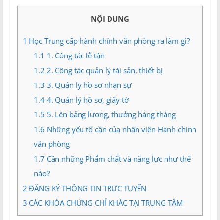
và
Tư
NỘI DUNG
vấn
Miền
1
Học Trung cấp hành chính văn phòng ra làm gì?
Nam
1.1
1. Công tác lễ tân
1.2
2. Công tác quản lý tài sản, thiết bị
1.3
3. Quản lý hồ sơ nhân sự
1.4
4. Quản lý hồ sơ, giấy tờ
1.5
5. Lên bảng lương, thưởng hàng tháng
1.6
Những yếu tố cần của nhân viên Hành chính
văn phòng
1.7
Cần những Phẩm chất và năng lực như thế
nào?
2
ĐĂNG KÝ THÔNG TIN TRỰC TUYẾN
3
CÁC KHÓA CHỨNG CHỈ KHÁC TẠI TRUNG TÂM