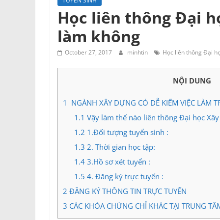
TUYỂN SINH
Tư
Học liên thông Đại h
vấn
làm không
Miền
Nam
October 27, 2017
minhtin
Học liên thông Đại h
NỘI DUNG
1
NGÀNH XÂY DỰNG CÓ DỄ KIẾM VIỆC LÀM TR
1.1
Vậy làm thế nào liên thông Đại học Xâ
1.2
1.Đối tượng tuyển sinh :
1.3
2. Thời gian học tập:
1.4
3.Hồ sơ xét tuyển :
1.5
4. Đăng ký trực tuyến :
2
ĐĂNG KÝ THÔNG TIN TRỰC TUYẾN
3
CÁC KHÓA CHỨNG CHỈ KHÁC TẠI TRUNG TÂ