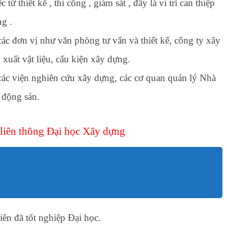
ừ thiết kế , thi công , giám sát , đây là vi trí can thiệp
ng .
ác đơn vị như văn phòng tư vấn và thiết kế, công ty xây
xuất vật liệu, cấu kiện xây dựng.
các viện nghiên cứu xây dựng, các cơ quan quản lý Nhà
 động sản.
 liên thông Đại học Xây dựng
iên đã tốt nghiệp Đại học.