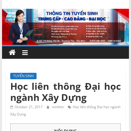
Skip
Chứng
to
content
chỉ
ngắn
hạn
–
TUYỂN SINH
Học liên thông Đại học
MIENNAM
ngành Xây Dựng
Education
October 21, 2017
minhtin
Học liên thông Đại học ngành
Xây Dựng
Đào
tạo