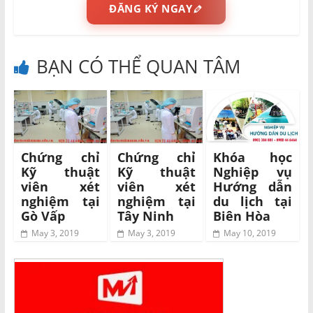
ĐĂNG KÝ NGAY
BẠN CÓ THỂ QUAN TÂM
Chứng chỉ
Chứng chỉ
Khóa học
Kỹ thuật
Kỹ thuật
Nghiệp vụ
viên xét
viên xét
Hướng dẫn
nghiệm tại
nghiệm tại
du lịch tại
Gò Vấp
Tây Ninh
Biên Hòa
May 3, 2019
May 3, 2019
May 10, 2019