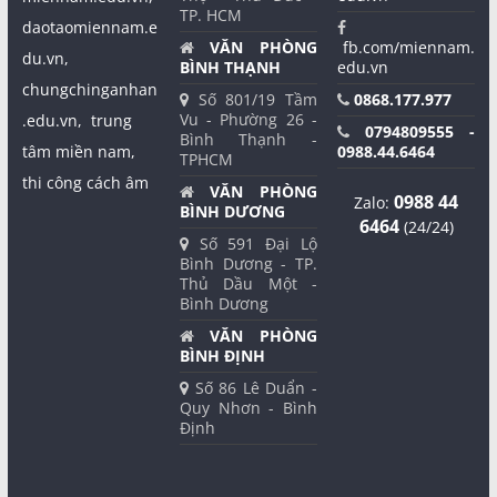
TP. HCM
daotaomiennam.e
VĂN PHÒNG
fb.com/miennam.
du.vn,
BÌNH THẠNH
edu.vn
chungchinganhan
Số 801/19 Tầm
0868.177.977
Vu - Phường 26 -
.edu.vn,
trung
0794809555 -
Bình Thạnh -
tâm miền nam,
0988.44.6464
TPHCM
thi công cách âm
VĂN PHÒNG
0988 44
Zalo:
BÌNH DƯƠNG
6464
(24/24)
Số 591 Đại Lộ
Bình Dương - TP.
Thủ Dầu Một -
Bình Dương
VĂN PHÒNG
BÌNH ĐỊNH
Số 86 Lê Duẩn -
Quy Nhơn - Bình
Định