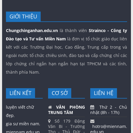
GIỚI THIỆU
Chungchinganhan.edu.vn
là thành viên
Strainco - Công ty
Đào tạo và Tư vấn Miền Nam
là đơn vị tổ chức giáo dục liên
kết với các Trường Đại học, Cao đẳng, Trung cấp trong và
ngoài nước tổ chức chiêu sinh, đào tạo và cấp chứng chỉ các
lớp chứng chỉ ngắn hạn ngắn hạn tại TPHCM và các tỉnh,
thành phía Nam.
LIÊN KẾT
CƠ SỞ
LIÊN HỆ
luyện viết chữ
VĂN PHÒNG
Thứ 2 - Chủ
TRUNG TÂM
nhật (8h - 17h)
đẹp
,
Số 179 Đặng
gia sư miền nam
,
Văn Bi - Trường
hotro@miennam.
Thọ - Thủ Đức -
edu.vn
miennam.edu.vn,