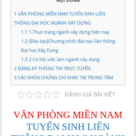
NỘI DUNG
và
Tư
1
VĂN PHÒNG MIỀN NAM TUYỂN SINH LIÊN
vấn
THÔNG ĐẠI HỌC NGÀNH XÂY DỰNG
Miền
Nam
1.1
1.Thực trạng ngành xây dựng hiện nay
1.2
[Đào tạo]Chương trình đào tạo liên thông
Đại học Xây Dựng
1.3
2.Cơ hội việc làm ngành xây dựng
2
ĐĂNG KÝ THÔNG TIN TRỰC TUYẾN
3
CÁC KHÓA CHỨNG CHỈ KHÁC TẠI TRUNG TÂM
ĐÁNH GIÁ BÀI VIẾT
VĂN PHÒNG MIỀN NAM
TUYỂN SINH LIÊN