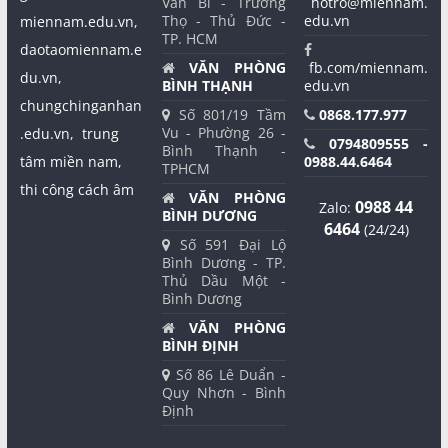
Văn Bi - Trường
hotro@miennam.
Thọ - Thủ Đức -
edu.vn
miennam.edu.vn,
TP. HCM
daotaomiennam.e
VĂN PHÒNG
fb.com/miennam.
du.vn,
BÌNH THẠNH
edu.vn
chungchinganhan
Số 801/19 Tầm
0868.177.977
Vu - Phường 26 -
.edu.vn,
trung
0794809555 -
Bình Thạnh -
tâm miền nam,
0988.44.6464
TPHCM
thi công cách âm
VĂN PHÒNG
0988 44
Zalo:
BÌNH DƯƠNG
6464
(24/24)
Số 591 Đại Lộ
Bình Dương - TP.
Thủ Dầu Một -
Bình Dương
VĂN PHÒNG
BÌNH ĐỊNH
Số 86 Lê Duẩn -
Quy Nhơn - Bình
Định