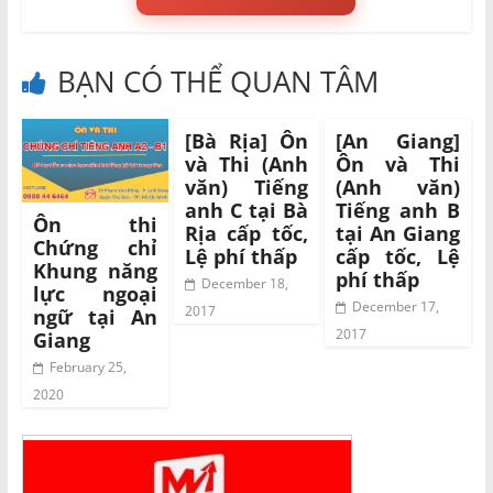
BẠN CÓ THỂ QUAN TÂM
[Bà Rịa] Ôn
[An Giang]
và Thi (Anh
Ôn và Thi
văn) Tiếng
(Anh văn)
anh C tại Bà
Tiếng anh B
Ôn thi
Rịa cấp tốc,
tại An Giang
Chứng chỉ
Lệ phí thấp
cấp tốc, Lệ
Khung năng
phí thấp
December 18,
lực ngoại
December 17,
2017
ngữ tại An
2017
Giang
February 25,
2020