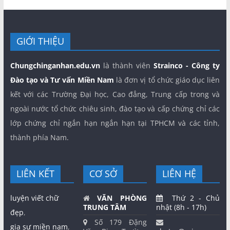
GIỚI THIỆU
Chungchinganhan.edu.vn
là thành viên
Strainco - Công ty
Đào tạo và Tư vấn Miền Nam
là đơn vị tổ chức giáo dục liên
kết với các Trường Đại học, Cao đẳng, Trung cấp trong và
ngoài nước tổ chức chiêu sinh, đào tạo và cấp chứng chỉ các
lớp chứng chỉ ngắn hạn ngắn hạn tại TPHCM và các tỉnh,
thành phía Nam.
LIÊN KẾT
CƠ SỞ
LIÊN HỆ
luyện viết chữ
VĂN PHÒNG
Thứ 2 - Chủ
TRUNG TÂM
nhật (8h - 17h)
đẹp
,
Số 179 Đặng
gia sư miền nam
,