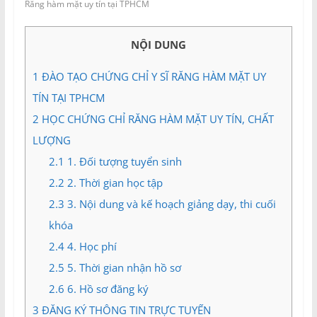
và
Răng hàm mặt uy tín tại TPHCM
Tư
vấn
NỘI DUNG
Miền
Nam
1
ĐÀO TẠO CHỨNG CHỈ Y SĨ RĂNG HÀM MẶT UY
TÍN TẠI TPHCM
2
HỌC CHỨNG CHỈ RĂNG HÀM MẶT UY TÍN, CHẤT
LƯỢNG
2.1
1. Đối tượng tuyển sinh
2.2
2. Thời gian học tập
2.3
3. Nội dung và kế hoạch giảng dạy, thi cuối
khóa
2.4
4. Học phí
2.5
5. Thời gian nhận hồ sơ
2.6
6. Hồ sơ đăng ký
3
ĐĂNG KÝ THÔNG TIN TRỰC TUYẾN