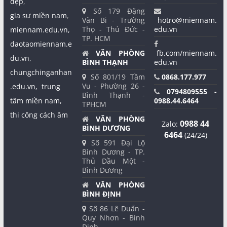
đẹp
,
Số 179 Đặng
gia sư miền nam
,
Văn Bi - Trường
hotro@miennam.
Thọ - Thủ Đức -
edu.vn
miennam.edu.vn,
TP. HCM
daotaomiennam.e
VĂN PHÒNG
fb.com/miennam.
du.vn,
BÌNH THẠNH
edu.vn
chungchinganhan
Số 801/19 Tầm
0868.177.977
Vu - Phường 26 -
.edu.vn,
trung
0794809555 -
Bình Thạnh -
tâm miền nam,
0988.44.6464
TPHCM
thi công cách âm
VĂN PHÒNG
0988 44
Zalo:
BÌNH DƯƠNG
6464
(24/24)
Số 591 Đại Lộ
Bình Dương - TP.
Thủ Dầu Một -
Bình Dương
VĂN PHÒNG
BÌNH ĐỊNH
Số 86 Lê Duẩn -
Quy Nhơn - Bình
Định