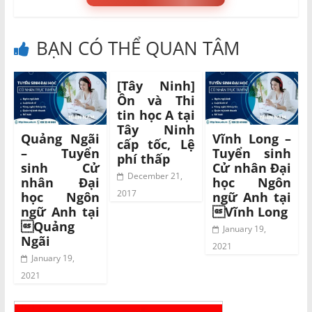
BẠN CÓ THỂ QUAN TÂM
[Tây Ninh]
Ôn và Thi
tin học A tại
Tây Ninh
Quảng Ngãi
Vĩnh Long –
cấp tốc, Lệ
– Tuyển
Tuyển sinh
phí thấp
sinh Cử
Cử nhân Đại
December 21,
nhân Đại
học Ngôn
2017
học Ngôn
ngữ Anh tại
ngữ Anh tại
Vĩnh Long
Quảng
January 19,
Ngãi
2021
January 19,
2021