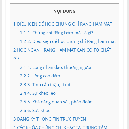
và
Tư
NỘI DUNG
vấn
Miền
1
ĐIỀU KIỆN ĐỂ HỌC CHỨNG CHỈ RĂNG HÀM MẶT
Nam
1.1
1. Chứng chỉ Răng hàm mặt là gì?
1.2
2. Điều kiện để học chứng chỉ Răng hàm mặt
2
HỌC NGÀNH RĂNG HÀM MẶT CẦN CÓ TỐ CHẤT
GÌ?
2.1
1. Lòng nhân đạo, thương người
2.2
2. Lòng can đảm
2.3
3. Tính cẩn thận, tỉ mỉ
2.4
4. Sự khéo léo
2.5
5. Khả năng quan sát, phán đoán
2.6
6. Sức khỏe
3
ĐĂNG KÝ THÔNG TIN TRỰC TUYẾN
4
CÁC KHÓA CHỨNG CHỈ KHÁC TẠI TRUNG TÂM