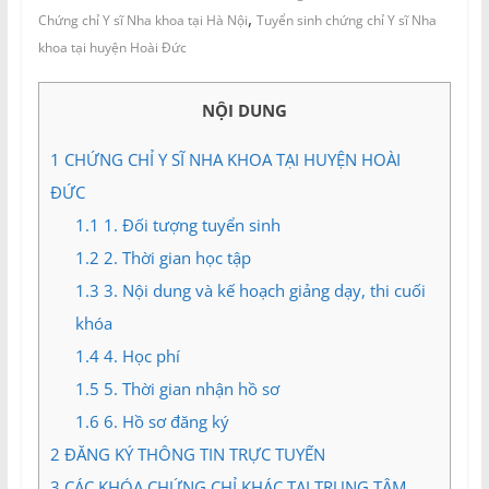
và
,
Chứng chỉ Y sĩ Nha khoa tại Hà Nội
Tuyển sinh chứng chỉ Y sĩ Nha
Tư
khoa tại huyện Hoài Đức
vấn
Miền
Nam
NỘI DUNG
1
CHỨNG CHỈ Y SĨ NHA KHOA TẠI HUYỆN HOÀI
ĐỨC
1.1
1. Đối tượng tuyển sinh
1.2
2. Thời gian học tập
1.3
3. Nội dung và kế hoạch giảng dạy, thi cuối
khóa
1.4
4. Học phí
1.5
5. Thời gian nhận hồ sơ
1.6
6. Hồ sơ đăng ký
2
ĐĂNG KÝ THÔNG TIN TRỰC TUYẾN
3
CÁC KHÓA CHỨNG CHỈ KHÁC TẠI TRUNG TÂM