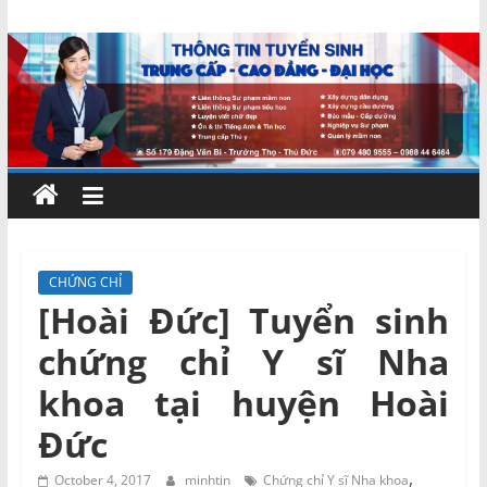
Skip
Chứng
to
content
chỉ
ngắn
hạn
–
CHỨNG CHỈ
[Hoài Đức] Tuyển sinh
MIENNAM
chứng chỉ Y sĩ Nha
Education
khoa tại huyện Hoài
Đức
Đào
tạo
,
October 4, 2017
minhtin
Chứng chỉ Y sĩ Nha khoa