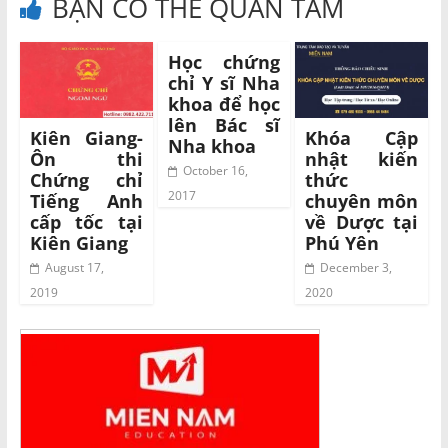
BẠN CÓ THỂ QUAN TÂM
Học chứng
chỉ Y sĩ Nha
khoa để học
lên Bác sĩ
Kiên Giang-
Khóa Cập
Nha khoa
Ôn thi
nhật kiến
October 16,
Chứng chỉ
thức
2017
Tiếng Anh
chuyên môn
cấp tốc tại
về Dược tại
Kiên Giang
Phú Yên
August 17,
December 3,
2019
2020