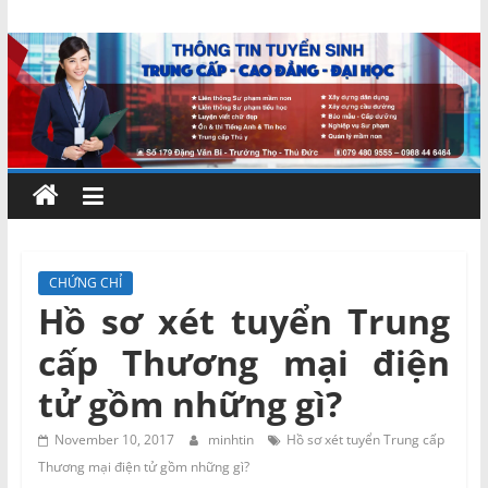
Skip
Chứng
to
content
chỉ
ngắn
hạn
–
CHỨNG CHỈ
Hồ sơ xét tuyển Trung
MIENNAM
cấp Thương mại điện
Education
tử gồm những gì?
Đào
November 10, 2017
minhtin
Hồ sơ xét tuyển Trung cấp
tạo
Thương mại điện tử gồm những gì?