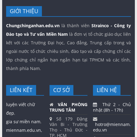
GIỚI THIỆU
Chungchinganhan.edu.vn
là thành viên
Strainco - Công ty
Đào tạo và Tư vấn Miền Nam
là đơn vị tổ chức giáo dục liên
kết với các Trường Đại học, Cao đẳng, Trung cấp trong và
ngoài nước tổ chức chiêu sinh, đào tạo và cấp chứng chỉ các
lớp chứng chỉ ngắn hạn ngắn hạn tại TPHCM và các tỉnh,
thành phía Nam.
LIÊN KẾT
CƠ SỞ
LIÊN HỆ
luyện viết chữ
VĂN PHÒNG
Thứ 2 - Chủ
TRUNG TÂM
nhật (8h - 17h)
đẹp
,
Số 179 Đặng
gia sư miền nam
,
Văn Bi - Trường
hotro@miennam.
Thọ - Thủ Đức -
edu.vn
miennam.edu.vn,
TP. HCM