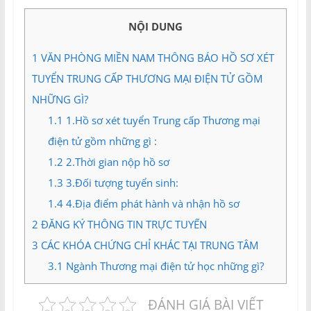
và
Tư
NỘI DUNG
vấn
Miền
1
VĂN PHÒNG MIỀN NAM THÔNG BÁO HỒ SƠ XÉT
Nam
TUYỂN TRUNG CẤP THƯƠNG MẠI ĐIỆN TỬ GỒM
NHỮNG GÌ?
1.1
1.Hồ sơ xét tuyển Trung cấp Thương mại
điện tử gồm những gì :
1.2
2.Thời gian nộp hồ sơ
1.3
3.Đối tượng tuyển sinh:
1.4
4.Địa điểm phát hành và nhận hồ sơ
2
ĐĂNG KÝ THÔNG TIN TRỰC TUYẾN
3
CÁC KHÓA CHỨNG CHỈ KHÁC TẠI TRUNG TÂM
3.1
Ngành Thương mại điện tử học những gì?
ĐÁNH GIÁ BÀI VIẾT