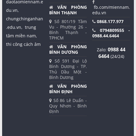
daotaomiennam.e
VĂN PHÒNG
fb.com/miennam.
du.vn,
BÌNH THẠNH
edu.vn
chungchinganhan
Số 801/19 Tầm
0868.177.977
Vu - Phường 26 -
.edu.vn,
trung
0794809555 -
Bình Thạnh -
tâm miền nam,
0988.44.6464
TPHCM
thi công cách âm
VĂN PHÒNG
0988 44
Zalo:
BÌNH DƯƠNG
6464
(24/24)
Số 591 Đại Lộ
Bình Dương - TP.
Thủ Dầu Một -
Bình Dương
VĂN PHÒNG
BÌNH ĐỊNH
Số 86 Lê Duẩn -
Quy Nhơn - Bình
Định