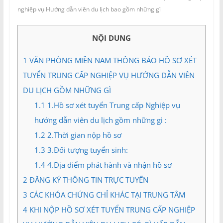
và
nghiệp vụ Hướng dẫn viên du lịch bao gồm những gì
Tư
vấn
NỘI DUNG
Miền
Nam
1
VĂN PHÒNG MIỀN NAM THÔNG BÁO HỒ SƠ XÉT
TUYỂN TRUNG CẤP NGHIỆP VỤ HƯỚNG DẪN VIÊN
DU LỊCH GỒM NHỮNG GÌ
1.1
1.Hồ sơ xét tuyển Trung cấp Nghiệp vụ
hướng dẫn viên du lịch gồm những gì :
1.2
2.Thời gian nộp hồ sơ
1.3
3.Đối tượng tuyển sinh:
1.4
4.Địa điểm phát hành và nhận hồ sơ
2
ĐĂNG KÝ THÔNG TIN TRỰC TUYẾN
3
CÁC KHÓA CHỨNG CHỈ KHÁC TẠI TRUNG TÂM
4
KHI NỘP HỒ SƠ XÉT TUYỂN TRUNG CẤP NGHIỆP