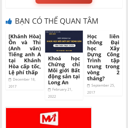
BẠN CÓ THỂ QUAN TÂM
[Khánh Hòa]
Học liên
Ôn và Thi
thông Đại
(Anh văn)
học Xây
Tiếng anh A
Dựng Công
Khoá học
tại Khánh
Trình tập
Chứng chỉ
Hòa cấp tốc,
trung trong
Môi giới Bất
Lệ phí thấp
vòng 2
động sản tại
tháng?
December 18,
Long An
September 25,
2017
February 21,
2017
2022