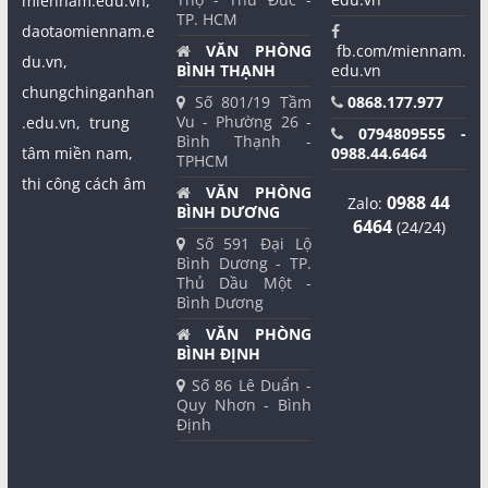
miennam.edu.vn,
TP. HCM
daotaomiennam.e
VĂN PHÒNG
fb.com/miennam.
du.vn,
BÌNH THẠNH
edu.vn
chungchinganhan
Số 801/19 Tầm
0868.177.977
Vu - Phường 26 -
.edu.vn,
trung
0794809555 -
Bình Thạnh -
tâm miền nam,
0988.44.6464
TPHCM
thi công cách âm
VĂN PHÒNG
0988 44
Zalo:
BÌNH DƯƠNG
6464
(24/24)
Số 591 Đại Lộ
Bình Dương - TP.
Thủ Dầu Một -
Bình Dương
VĂN PHÒNG
BÌNH ĐỊNH
Số 86 Lê Duẩn -
Quy Nhơn - Bình
Định