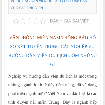
VỤ HƯỚNG DẪN VIÊN DU LỊCH CÓ GÌ HẤP DẪN
CHO CÁC SINH VIÊN
ĐÁNH GIÁ BÀI VIẾT
VĂN PHÒNG MIỀN NAM THÔNG BÁO
HỒ
SƠ XÉT TUYỂN TRUNG CẤP NGHIỆP VỤ
HƯỚNG DẪN VIÊN DU LỊCH GỒM NHỮNG
GÌ
Nghiệp vụ hướng dẫn viên du lịch là một trong
những ngành kinh tế đầy tiềm năng, đã và đang
phát triển mạnh mẽ ở Việt Nam và đặc biệt là các
tỉnh duyên hải miền Trung. Đây là ngành hấp