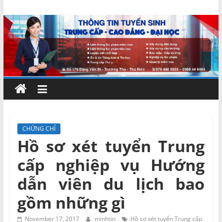
Skip
Chứng
to
content
chỉ
ngắn
hạn
–
CHỨNG CHỈ
Hồ sơ xét tuyển Trung
MIENNAM
cấp nghiệp vụ Hướng
Education
dẫn viên du lịch bao
gồm những gì
Đào
tạo
November 17, 2017
minhtin
Hồ sơ xét tuyển Trung cấp