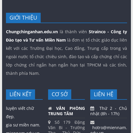
GIỚI THIỆU
Chungchinganhan.edu.vn
là thành viên
Strainco - Công ty
Đào tạo và Tư vấn Miền Nam
là đơn vị tổ chức giáo dục liên
kết với các Trường Đại học, Cao đẳng, Trung cấp trong và
ngoài nước tổ chức chiêu sinh, đào tạo và cấp chứng chỉ các
lớp chứng chỉ ngắn hạn ngắn hạn tại TPHCM và các tỉnh,
thành phía Nam.
LIÊN KẾT
CƠ SỞ
LIÊN HỆ
luyện viết chữ
VĂN PHÒNG
Thứ 2 - Chủ
TRUNG TÂM
nhật (8h - 17h)
đẹp
,
Số 179 Đặng
gia sư miền nam
,
Văn Bi - Trường
hotro@miennam.
Thọ - Thủ Đức -
edu.vn