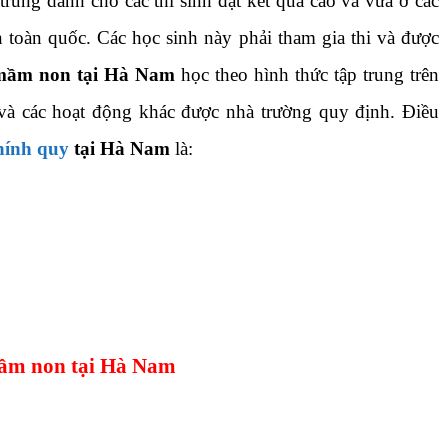
 trung dành cho các thí sinh đạt kết quả cao và vừa ở các
n toàn quốc. Các học sinh này phải tham gia thi và được
mầm non tại Hà Nam
học theo hình thức tập trung trên
 và các hoạt động khác được nhà trường quy định. Điều
hính quy
tại Hà Nam
là:
mầm non tại Hà Nam