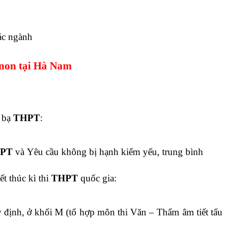
ác ngành
 non tại Hà Nam
c bạ
THPT
:
PT
và Yêu cầu không bị hạnh kiểm yếu, trung bình
ết thúc kì thi
THPT
quốc gia:
ịnh, ở khối M (tổ hợp môn thi Văn – Thẩm âm tiết tấu