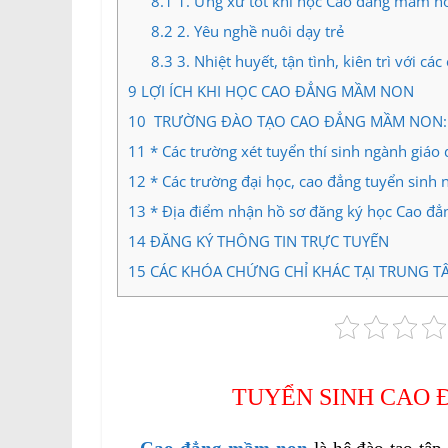
8.1
1. Ứng xử tốt khi học Cao đẳng mầm n
8.2
2. Yêu nghề nuôi dạy trẻ
8.3
3. Nhiệt huyết, tận tình, kiên trì với cá
9
LỢI ÍCH KHI HỌC CAO ĐẲNG MẦM NON
10
TRƯỜNG ĐÀO TẠO CAO ĐẲNG MẦM NON:
11
* Các trường xét tuyển thí sinh ngành giáo
12
* Các trường đại học, cao đẳng tuyển sinh 
13
* Địa điểm nhận hồ sơ đăng ký học Cao đ
14
ĐĂNG KÝ THÔNG TIN TRỰC TUYẾN
15
CÁC KHÓA CHỨNG CHỈ KHÁC TẠI TRUNG T
TUYỂN SINH CAO 