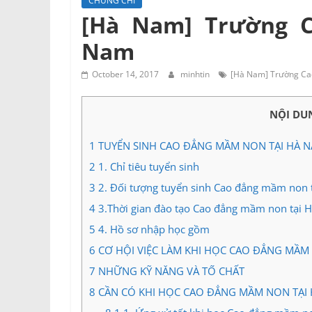
CHỨNG CHỈ
Tư
[Hà Nam] Trường 
vấn
Nam
Miền
Nam
October 14, 2017
minhtin
[Hà Nam] Trường Ca
NỘI DU
1
TUYỂN SINH CAO ĐẲNG MẦM NON TẠI HÀ 
2
1. Chỉ tiêu tuyển sinh
3
2. Đối tượng tuyển sinh Cao đẳng mầm non 
4
3.Thời gian đào tạo Cao đẳng mầm non tại 
5
4. Hồ sơ nhập học gồm
6
CƠ HỘI VIỆC LÀM KHI HỌC CAO ĐẲNG MẦM
7
NHỮNG KỸ NĂNG VÀ TỐ CHẤT
8
CẦN CÓ KHI HỌC CAO ĐẲNG MẦM NON TẠI