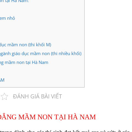
on tại Hà Nam:
c em nhỏ
 dục mầm non (thi khối M)
ngành giáo dục mầm non (thi nhiều khối)
ẳng mầm non tại Hà Nam
ÂM
ĐÁNH GIÁ BÀI VIẾT
ĐẲNG MẦM NON TẠI HÀ NAM