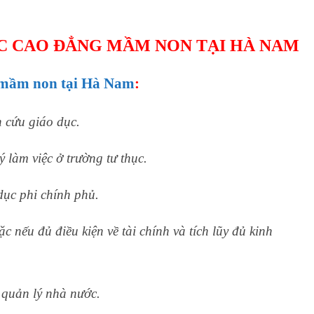
ỌC CAO ĐẲNG MẦM NON TẠI HÀ NAM
mầm non tại Hà Nam
:
n cứu giáo dục.
 làm việc ở trường tư thục.
 dục phi chính phủ.
c nếu đủ điều kiện về tài chính và tích lũy đủ kinh
 quản lý nhà nước.