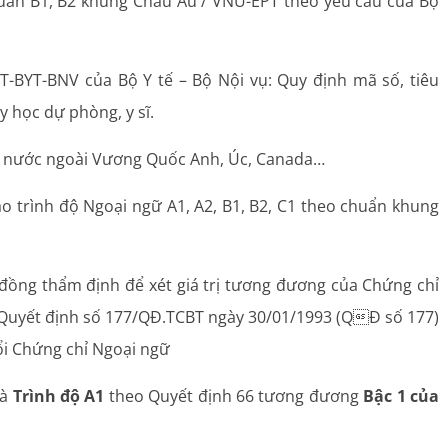
chuẩn B1, B2 khung Châu Âu / VNU-EPT theo yêu cầu của Bộ
LT-BYT-BNV của Bộ Y tế – Bộ Nội vụ: Quy định mã số, tiêu
y học dự phòng, y sĩ.
tại nước ngoài Vương Quốc Anh, Úc, Canada…
o trình độ Ngoại ngữ A1, A2, B1, B2, C1 theo chuẩn khung
 đồng thẩm định để xét giá trị tương đương của Chứng chỉ
 Quyết định số 177/QĐ.TCBT ngày 30/01/1993 (QĐ số 177)
i Chứng chỉ Ngoại ngữ
và
Trình độ A1
theo Quyết định 66 tương đương
Bậc 1 của