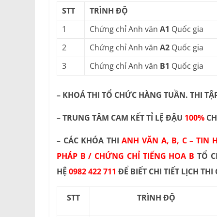
STT
TRÌNH ĐỘ
1
Chứng chỉ Anh văn
A1
Quốc gia
2
Chứng chỉ Anh văn
A2
Quốc gia
3
Chứng chỉ Anh văn
B1
Quốc gia
– KHOÁ THI TỔ CHỨC HÀNG TUẦN. THI TẬ
– TRUNG TÂM CAM KẾT TỈ LỆ ĐẬU
100%
CH
– CÁC KHÓA THI
ANH VĂN A, B, C – TIN
PHÁP B / CHỨNG CHỈ TIẾNG HOA B
TỔ C
HỆ
0982 422 711
ĐỂ BIẾT CHI TIẾT LỊCH TH
STT
TRÌNH ĐỘ