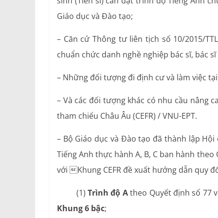
sinh (Tiến sĩ) cần đạt trình độ Tiếng Anh 
Giáo dục và Đào tạo;
– Căn cứ Thông tư liên tịch số 10/2015/TT
chuẩn chức danh nghề nghiệp bác sĩ, bác sĩ 
– Những đối tượng đi định cư và làm việc 
– Và các đối tượng khác có nhu cầu nâng ca
tham chiếu Châu Âu (CEFR) / VNU-EPT.
– Bộ Giáo dục và Đào tạo đã thành lập Hội
Tiếng Anh thực hành A, B, C ban hành theo
với Khung CEFR đề xuất hướng dẫn quy đổ
(1)
Trình độ A
theo Quyết định số 77 
Khung 6 bậc
;