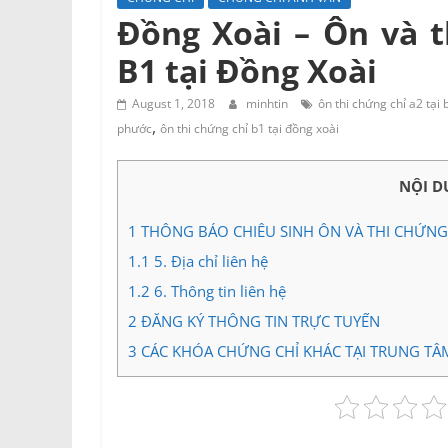
Đồng Xoài – Ôn và t
B1 tại Đồng Xoài
August 1, 2018
minhtin
ôn thi chứng chỉ a2 tại
,
phước
ôn thi chứng chỉ b1 tại đồng xoài
NỘI D
1
THÔNG BÁO CHIÊU SINH ÔN VÀ THI CHỨNG 
1.1
5. Địa chỉ liên hệ
1.2
6. Thông tin liên hệ
2
ĐĂNG KÝ THÔNG TIN TRỰC TUYẾN
3
CÁC KHÓA CHỨNG CHỈ KHÁC TẠI TRUNG TÂ