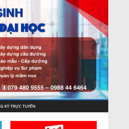
G KÝ TRỰC TUYẾN