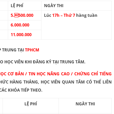
LỆ PHÍ
NGÀY THI
5.500.000
Lúc
17h – Thứ 7
hàng tuần
6.000.000
11.000.000
P TRUNG TẠI
TPHCM
O HỌC VIÊN KHI ĐĂNG KÝ TẠI TRUNG TÂM.
 HỌC CƠ BẢN / TIN HỌC NÂNG CAO / CHỨNG CHỈ TIẾNG
HỨC HÀNG THÁNG, HỌC VIÊN QUAN TÂM CÓ THỂ LIÊN
I CÁC KHÓA TIẾP THEO.
LỆ PHÍ
NGÀY THI