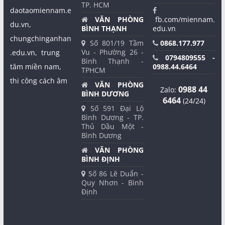
TP. HCM
daotaomiennam.e
VĂN PHÒNG
fb.com/miennam.
du.vn,
BÌNH THẠNH
edu.vn
chungchinganhan
Số 801/19 Tầm
0868.177.977
Vu - Phường 26 -
.edu.vn,
trung
0794809555 -
Bình Thạnh -
tâm miền nam,
0988.44.6464
TPHCM
thi công cách âm
VĂN PHÒNG
0988 44
Zalo:
BÌNH DƯƠNG
6464
(24/24)
Số 591 Đại Lộ
Bình Dương - TP.
Thủ Dầu Một -
Bình Dương
VĂN PHÒNG
BÌNH ĐỊNH
Số 86 Lê Duẩn -
Quy Nhơn - Bình
Định