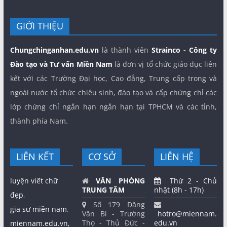
GIỚI THIỆU
Chungchinganhan.edu.vn
là thành viên
Strainco - Công ty
Đào tạo và Tư vấn Miền Nam
là đơn vị tổ chức giáo dục liên
kết với các Trường Đại học, Cao đẳng, Trung cấp trong và
ngoài nước tổ chức chiêu sinh, đào tạo và cấp chứng chỉ các
lớp chứng chỉ ngắn hạn ngắn hạn tại TPHCM và các tỉnh,
thành phía Nam.
LIÊN KẾT
CƠ SỞ
LIÊN HỆ
luyện viết chữ
VĂN PHÒNG
Thứ 2 - Chủ
TRUNG TÂM
nhật (8h - 17h)
đẹp
,
Số 179 Đặng
gia sư miền nam
,
Văn Bi - Trường
hotro@miennam.
Thọ - Thủ Đức -
edu.vn
miennam.edu.vn,