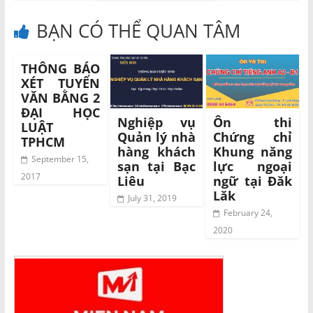
BẠN CÓ THỂ QUAN TÂM
THÔNG BÁO
XÉT TUYỂN
VĂN BẰNG 2
ĐẠI HỌC
Nghiệp vụ
Ôn thi
LUẬT
Quản lý nhà
Chứng chỉ
TPHCM
hàng khách
Khung năng
September 15,
sạn tại Bạc
lực ngoại
2017
Liêu
ngữ tại Đăk
Lăk
July 31, 2019
February 24,
2020