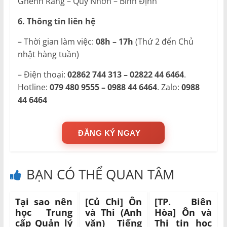
Ghềnh Ráng – Quy Nhơn – Bình Định
6. Thông tin liên hệ
– Thời gian làm việc:
08h – 17h
(Thứ 2 đến Chủ
nhật hàng tuần)
– Điện thoại:
02862 744 313 – 02822 44 6464
.
Hotline:
079 480 9555 – 0988 44 6464
. Zalo:
0988
44 6464
ĐĂNG KÝ NGAY
BẠN CÓ THỂ QUAN TÂM
Tại sao nên
[Củ Chi] Ôn
[TP. Biên
học Trung
và Thi (Anh
Hòa] Ôn và
cấp Quản lý
văn) Tiếng
Thi tin học