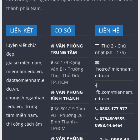
thành phía Nam.
LIÊN KẾT
CƠ SỞ
LIÊN HỆ
luyện viết chữ
VĂN PHÒNG
Thứ 2 - Chủ
TRUNG TÂM
nhật (8h - 17h)
đẹp
,
Số 179 Đặng
gia sư miền nam
,
Văn Bi - Trường
hotro@miennam.
miennam.edu.vn,
Thọ - Thủ Đức -
edu.vn
daotaomiennam.e
TP. HCM
du.vn,
VĂN PHÒNG
fb.com/miennam.
chungchinganhan
BÌNH THẠNH
edu.vn
.edu.vn,
trung
Số 801/19 Tầm
0868.177.977
tâm miền nam,
Vu - Phường 26 -
0794809555 -
Bình Thạnh -
thi công cách âm
0988.44.6464
TPHCM
VĂN PHÒNG
0988 44
Zalo: