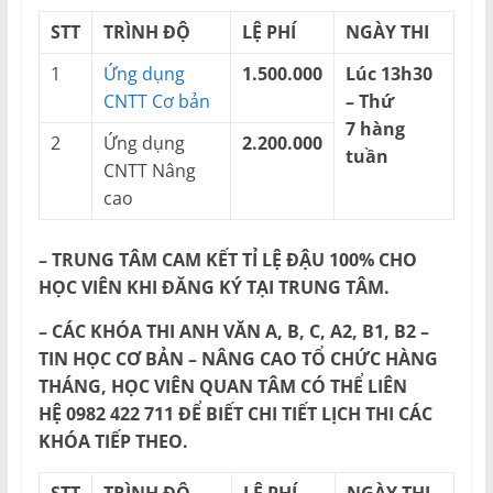
STT
TRÌNH ĐỘ
LỆ PHÍ
NGÀY THI
1
Ứng dụng
1.500.000
Lúc 13h30
CNTT Cơ bản
– Thứ
7 hàng
2
Ứng dụng
2.200.000
tuần
CNTT Nâng
cao
– TRUNG TÂM CAM KẾT TỈ LỆ ĐẬU 100% CHO
HỌC VIÊN KHI ĐĂNG KÝ TẠI TRUNG TÂM.
– CÁC KHÓA THI ANH VĂN A, B, C, A2, B1, B2 –
TIN HỌC CƠ BẢN – NÂNG CAO TỔ CHỨC HÀNG
THÁNG, HỌC VIÊN QUAN TÂM CÓ THỂ LIÊN
HỆ 0982 422 711 ĐỂ BIẾT CHI TIẾT LỊCH THI CÁC
KHÓA TIẾP THEO.