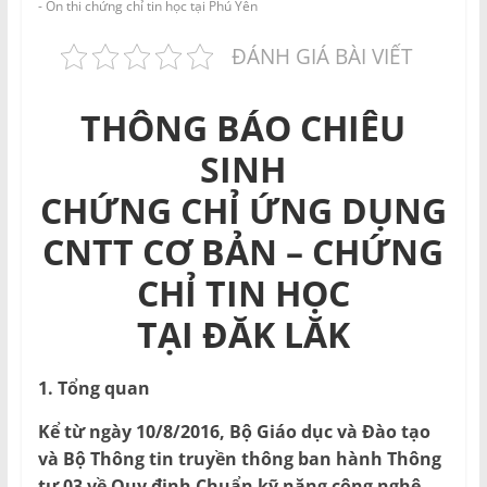
và
- Ôn thi chứng chỉ tin học tại Phú Yên
Tư
ĐÁNH GIÁ BÀI VIẾT
vấn
Miền
Nam
THÔNG BÁO CHIÊU
SINH
CHỨNG CHỈ ỨNG DỤNG
CNTT CƠ BẢN – CHỨNG
CHỈ TIN HỌC
TẠI ĐĂK LĂK
1. Tổng quan
Kể từ ngày 10/8/2016, Bộ Giáo dục và Đào tạo
và Bộ Thông tin truyền thông ban hành Thông
tư 03 về Quy định Chuẩn kỹ năng công nghệ