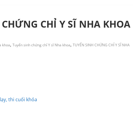
H CHỨNG CHỈ Y SĨ NHA KHOA
,
,
a khoa
Tuyển sinh chứng chỉ Y sĩ Nha khoa
TUYỂN SINH CHỨNG CHỈ Y SĨ NHA
ạy, thi cuối khóa