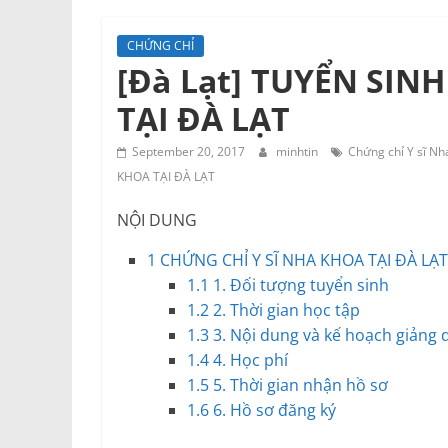
và
Tư
CHỨNG CHỈ
vấn
[Đà Lạt] TUYỂN SIN
Miền
TẠI ĐÀ LẠT
Nam
September 20, 2017
minhtin
Chứng chỉ Y sĩ Nh
KHOA TẠI ĐÀ LẠT
NỘI DUNG
1
CHỨNG CHỈ Y SĨ NHA KHOA TẠI ĐÀ LẠT
1.1
1. Đối tượng tuyển sinh
1.2
2. Thời gian học tập
1.3
3. Nội dung và kế hoạch giảng d
1.4
4. Học phí
1.5
5. Thời gian nhận hồ sơ
1.6
6. Hồ sơ đăng ký