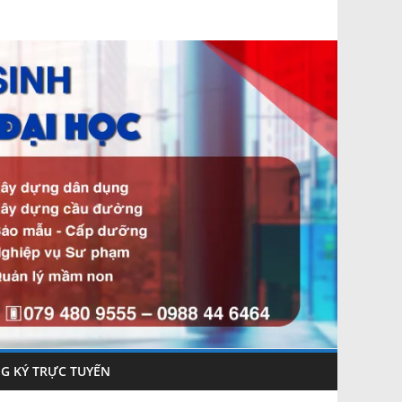
G KÝ TRỰC TUYẾN