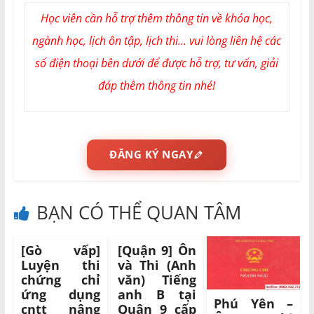
Học viên cần hỗ trợ thêm thông tin về khóa học,
ngành học, lịch ôn tập, lịch thi... vui lòng liên hệ các
số điện thoại bên dưới để được hỗ trợ, tư vấn, giải
đáp thêm thông tin nhé!
ĐĂNG KÝ NGAY
BẠN CÓ THỂ QUAN TÂM
[Gò vấp]
[Quận 9] Ôn
Luyện thi
và Thi (Anh
chứng chỉ
văn) Tiếng
ứng dụng
anh B tại
Phú Yên –
cntt nâng
Quận 9 cấp