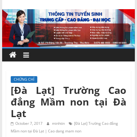
Skip
Chứng
to
content
chỉ
ngắn
hạn
–
CHỨNG CHỈ
[Đà Lạt] Trường Cao
MIENNAM
đẳng Mầm non tại Đà
Education
Lạt
Đào
October 7, 2017
minhtin
[Đà Lạt] Trường Cao đẳng
tạo
Mầm non tại Đà Lạt | Cao dang mam non