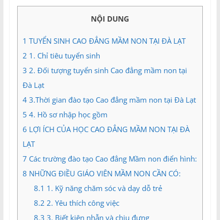
và
Tư
NỘI DUNG
vấn
Miền
1
TUYỂN SINH CAO ĐẲNG MẦM NON TẠI ĐÀ LẠT
Nam
2
1. Chỉ tiêu tuyển sinh
3
2. Đối tượng tuyển sinh Cao đẳng mầm non tại
Đà Lạt
4
3.Thời gian đào tạo Cao đẳng mầm non tại Đà Lạt
5
4. Hồ sơ nhập học gồm
6
LỢI ÍCH CỦA HỌC CAO ĐẲNG MẦM NON TẠI ĐÀ
LẠT
7
Các trường đào tạo Cao đẳng Mầm non điển hình:
8
NHỮNG ĐIỀU GIÁO VIÊN MẦM NON CẦN CÓ:
8.1
1. Kỹ năng chăm sóc và dạy dỗ trẻ
8.2
2. Yêu thích công việc
8.3
3. Biết kiên nhẫn và chịu đựng