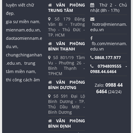
luyện viết chữ
VĂN PHÒNG
Thứ 2 - Chủ
TRUNG TÂM
nhật (8h - 17h)
đẹp
,
Số 179 Đặng
gia sư miền nam
,
Văn Bi - Trường
hotro@miennam.
Thọ - Thủ Đức -
edu.vn
miennam.edu.vn,
TP. HCM
daotaomiennam.e
VĂN PHÒNG
fb.com/miennam.
du.vn,
BÌNH THẠNH
edu.vn
chungchinganhan
Số 801/19 Tầm
0868.177.977
Vu - Phường 26 -
.edu.vn,
trung
0794809555 -
Bình Thạnh -
tâm miền nam,
0988.44.6464
TPHCM
thi công cách âm
VĂN PHÒNG
0988 44
Zalo:
BÌNH DƯƠNG
6464
(24/24)
Số 591 Đại Lộ
Bình Dương - TP.
Thủ Dầu Một -
Bình Dương
VĂN PHÒNG
BÌNH ĐỊNH