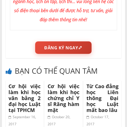
ngành học, lịch ôn tập, lịch thi... vui lòng liên hệ các
số điện thoại bên dưới để được hỗ trợ, tư vấn, giải
đáp thêm thông tin nhé!
ĐĂNG KÝ NGAY
BẠN CÓ THỂ QUAN TÂM
Cơ hội việc
Cơ hội việc
Từ Cao đẳng
làm khi học
làm khi học
học Liên
văn bằng 2
chứng chỉ Y
thông Đại
đại học Luật
sĩ Răng hàm
học Luật
tại TPHCM
mặt
mất bao lâu
September 16,
October 20,
October 17,
2017
2017
2017