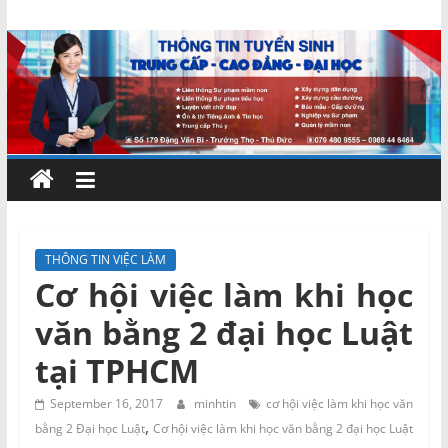
Skip
Chứng
to
content
chỉ
ngắn
hạn
–
THÔNG TIN VIỆC LÀM
Cơ hội việc làm khi học
MIENNAM
văn bằng 2 đại học Luật
Education
tại TPHCM
Đào
September 16, 2017
minhtin
cơ hội việc làm khi học văn
,
tạo
bằng 2 Đại học Luật
Cơ hội việc làm khi học văn bằng 2 đại học Luật