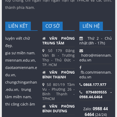
lớp chứng chỉ ngắn hạn ngắn hạn tại TPHCM và các tỉnh,
thành phía Nam.
LIÊN KẾT
CƠ SỞ
LIÊN HỆ
luyện viết chữ
VĂN PHÒNG
Thứ 2 - Chủ
TRUNG TÂM
nhật (8h - 17h)
đẹp
,
Số 179 Đặng
gia sư miền nam
,
Văn Bi - Trường
hotro@miennam.
Thọ - Thủ Đức -
edu.vn
miennam.edu.vn,
TP. HCM
daotaomiennam.e
VĂN PHÒNG
fb.com/miennam.
du.vn,
BÌNH THẠNH
edu.vn
chungchinganhan
Số 801/19 Tầm
0868.177.977
Vu - Phường 26 -
.edu.vn,
trung
0794809555 -
Bình Thạnh -
tâm miền nam,
0988.44.6464
TPHCM
thi công cách âm
VĂN PHÒNG
0988 44
Zalo:
BÌNH DƯƠNG
6464
(24/24)