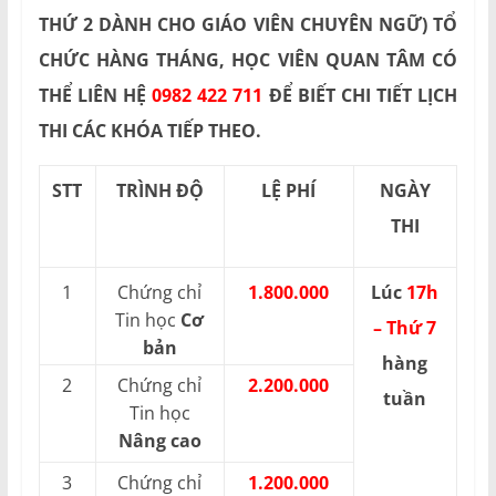
THỨ 2 DÀNH CHO GIÁO VIÊN CHUYÊN NGỮ) TỔ
CHỨC HÀNG THÁNG, HỌC VIÊN QUAN TÂM CÓ
THỂ LIÊN HỆ
0982 422 711
ĐỂ BIẾT CHI TIẾT LỊCH
THI CÁC KHÓA TIẾP THEO.
STT
TRÌNH ĐỘ
LỆ PHÍ
NGÀY
THI
1
Chứng chỉ
1.800.000
Lúc
17h
Tin học
Cơ
– Thứ 7
bản
hàng
2
Chứng chỉ
2.200.000
tuần
Tin học
Nâng cao
3
Chứng chỉ
1.200.000