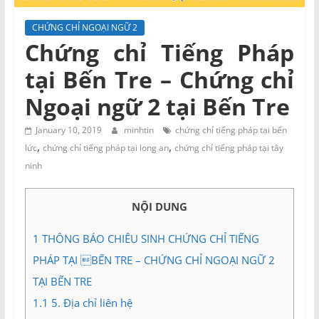
và
Tư
CHỨNG CHỈ NGOẠI NGỮ 2
vấn
Chứng chỉ Tiếng Pháp
Miền
tại Bến Tre – Chứng chỉ
Nam
Ngoại ngữ 2 tại Bến Tre
January 10, 2019
minhtin
chứng chỉ tiếng pháp tại bến
,
,
lức
chứng chỉ tiếng pháp tại long an
chứng chỉ tiếng pháp tại tây
ninh
NỘI DUNG
1
THÔNG BÁO CHIÊU SINH CHỨNG CHỈ TIẾNG
PHÁP TẠI BẾN TRE – CHỨNG CHỈ NGOẠI NGỮ 2
TẠI BẾN TRE
1.1
5. Địa chỉ liên hệ