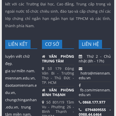
kết với các Trường Đại học, Cao đẳng, Trung cấp trong và
ngoài nước tổ chức chiêu sinh, đào tạo và cấp chứng chỉ các
lớp chứng chỉ ngắn hạn ngắn hạn tại TPHCM và các tỉnh,
thành phía Nam.
LIÊN KẾT
CƠ SỞ
LIÊN HỆ
luyện viết chữ
VĂN PHÒNG
Thứ 2 - Chủ
TRUNG TÂM
nhật (8h - 17h)
đẹp
,
Số 179 Đặng
gia sư miền nam
,
Văn Bi - Trường
hotro@miennam.
Thọ - Thủ Đức -
edu.vn
miennam.edu.vn,
TP. HCM
daotaomiennam.e
VĂN PHÒNG
fb.com/miennam.
du.vn,
BÌNH THẠNH
edu.vn
chungchinganhan
Số 801/19 Tầm
0868.177.977
Vu - Phường 26 -
.edu.vn,
trung
0794809555 -
Bình Thạnh -
tâm miền nam,
0988.44.6464