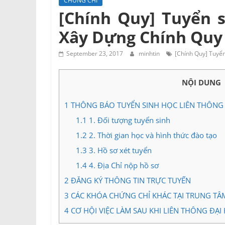
CHỨNG CHỈ
Tư
[Chính Quy] Tuyển s
vấn
Xây Dựng Chính Quy
Miền
Nam
September 23, 2017
minhtin
[Chính Quy] Tuyển
NỘI DUNG
1
THÔNG BÁO TUYỂN SINH HỌC LIÊN THÔNG
1.1
1. Đối tượng tuyển sinh
1.2
2. Thời gian học và hình thức đào tạo
1.3
3. Hồ sơ xét tuyển
1.4
4. Địa Chỉ nộp hồ sơ
2
ĐĂNG KÝ THÔNG TIN TRỰC TUYẾN
3
CÁC KHÓA CHỨNG CHỈ KHÁC TẠI TRUNG TÂ
4
CƠ HỘI VIỆC LÀM SAU KHI LIÊN THÔNG ĐẠ