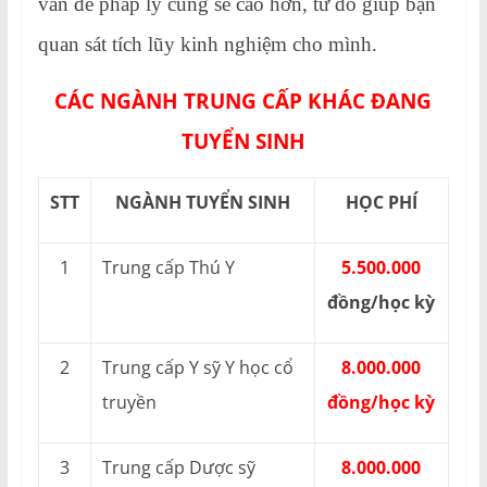
vấn đề pháp lý cũng sẽ cao hơn, từ đó giúp bạn
quan sát tích lũy kinh nghiệm cho mình.
CÁC NGÀNH TRUNG CẤP KHÁC ĐANG
TUYỂN SINH
STT
NGÀNH TUYỂN SINH
HỌC PHÍ
1
Trung cấp Thú Y
5.500.000
đồng/học kỳ
2
Trung cấp Y sỹ Y học cổ
8.000.000
truyền
đồng/học kỳ
3
Trung cấp Dược sỹ
8.000.000