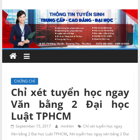
Skip
Chứng
to
content
chỉ
ngắn
hạn
–
CHỨNG CHỈ
Chỉ xét tuyển học ngay
MIENNAM
Văn bằng 2 Đại học
Education
Luật TPHCM
Đào
September 15, 2017
minhtin
Chỉ xét tuyển học ngay
,
tạo
Văn bằng 2 Đại học Luật TPHCM
Xét tuyển học ngay văn bằng 2 Đại