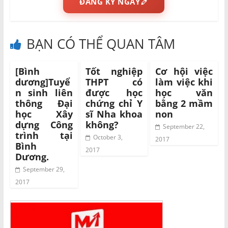
ĐĂNG KÝ NGAY
BẠN CÓ THỂ QUAN TÂM
[Bình
Tốt nghiệp
Cơ hội việc
dương]Tuyể
THPT có
làm việc khi
n sinh liên
được học
học văn
thông Đại
chứng chỉ Y
bằng 2 mầm
học Xây
sĩ Nha khoa
non
dựng Công
không?
September 22,
trình tại
October 3,
2017
Bình
2017
Dương.
September 29,
2017