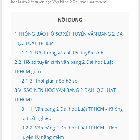
,
và
học Luật
Xét tuyển học Văn bằng 2 Đại học Luật tphcm
Tư
vấn
NỘI DUNG
Miền
Nam
1
THÔNG BÁO HỒ SƠ XÉT TUYỂN VĂN BẰNG 2 ĐẠI
HỌC LUẬT TPHCM
1.1
1. Đối tượng và chỉ tiêu tuyển sinh
2
2. Hồ sơ tuyển sinh văn bằng 2 Đại học Luật
TPHCM gồm
2.1
3. Thời gian nộp hồ sơ
3
VÌ SAO NÊN HỌC VĂN BẰNG 2 ĐẠI HỌC LUẬT
TPHCM?
3.1
1. Văn bằng 2 Đại học Luật TPHCM – Không
lo thất nghiệp
3.2
2. Văn bằng 2 Đại học Luật TPHCM – Rèn
luyện kỹ năng mềm