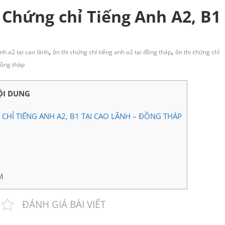
 Chứng chỉ Tiếng Anh A2, B1
,
,
nh a2 tại cao lãnh
ôn thi chứng chỉ tiếng anh a2 tại đồng tháp
ôn thi chứng chỉ
đồng tháp
ỘI DUNG
CHỈ TIẾNG ANH A2, B1 TẠI CAO LÃNH – ĐỒNG THÁP
M
ĐÁNH GIÁ BÀI VIẾT