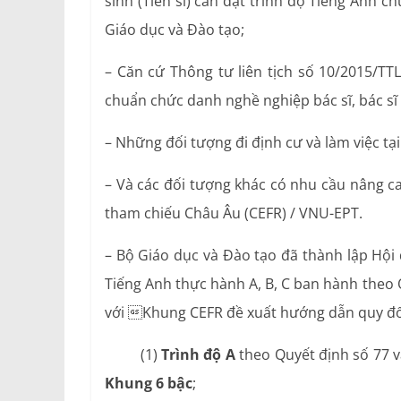
sinh (Tiến sĩ) cần đạt trình độ Tiếng Anh 
Giáo dục và Đào tạo;
– Căn cứ Thông tư liên tịch số 10/2015/TT
chuẩn chức danh nghề nghiệp bác sĩ, bác sĩ 
– Những đối tượng đi định cư và làm việc 
– Và các đối tượng khác có nhu cầu nâng ca
tham chiếu Châu Âu (CEFR) / VNU-EPT.
– Bộ Giáo dục và Đào tạo đã thành lập Hội
Tiếng Anh thực hành A, B, C ban hành theo
với Khung CEFR đề xuất hướng dẫn quy đổ
(1)
Trình độ A
theo Quyết định số 77 
Khung 6 bậc
;