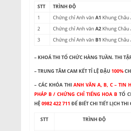
STT
TRÌNH ĐỘ
1
Chứng chỉ Anh văn
A1
Khung Châu 
2
Chứng chỉ Anh văn
A2
Khung Châu 
3
Chứng chỉ Anh văn
B1
Khung Châu 
– KHOÁ THI TỔ CHỨC HÀNG TUẦN. THI TẬ
– TRUNG TÂM CAM KẾT TỈ LỆ ĐẬU
100%
CH
– CÁC KHÓA THI
ANH VĂN A, B, C – TIN
PHÁP B / CHỨNG CHỈ TIẾNG HOA B
TỔ C
HỆ
0982 422 711
ĐỂ BIẾT CHI TIẾT LỊCH TH
STT
TRÌNH ĐỘ