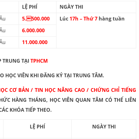
LỆ PHÍ
NGÀY THI
Âu
5.500.000
Lúc
17h – Thứ 7
hàng tuần
Âu
6.000.000
Âu
11.000.000
P TRUNG TẠI
TPHCM
O HỌC VIÊN KHI ĐĂNG KÝ TẠI TRUNG TÂM.
 HỌC CƠ BẢN / TIN HỌC NÂNG CAO / CHỨNG CHỈ TIẾNG
HỨC HÀNG THÁNG, HỌC VIÊN QUAN TÂM CÓ THỂ LIÊN
I CÁC KHÓA TIẾP THEO.
LỆ PHÍ
NGÀY THI