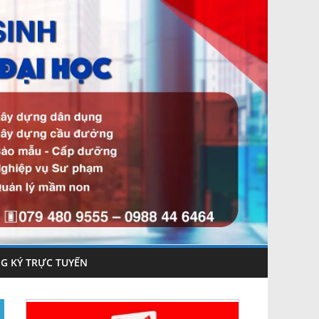
G KÝ TRỰC TUYẾN