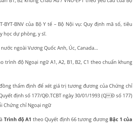
chuẩn B1, B2 khung Châu Âu / VNU-EPT theo yêu cầu của Bộ
LT-BYT-BNV của Bộ Y tế – Bộ Nội vụ: Quy định mã số, tiêu
y học dự phòng, y sĩ.
tại nước ngoài Vương Quốc Anh, Úc, Canada…
o trình độ Ngoại ngữ A1, A2, B1, B2, C1 theo chuẩn khung
 đồng thẩm định để xét giá trị tương đương của Chứng chỉ
 Quyết định số 177/QĐ.TCBT ngày 30/01/1993 (QĐ số 177)
i Chứng chỉ Ngoại ngữ
và
Trình độ A1
theo Quyết định 66 tương đương
Bậc 1 của