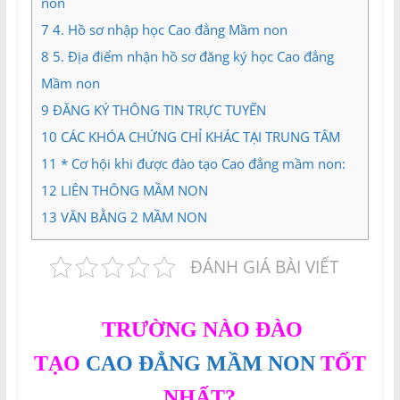
non
7
4. Hồ sơ nhập học Cao đẳng Mầm non
8
5. Địa điểm nhận hồ sơ đăng ký học Cao đẳng
Mầm non
9
ĐĂNG KÝ THÔNG TIN TRỰC TUYẾN
10
CÁC KHÓA CHỨNG CHỈ KHÁC TẠI TRUNG TÂM
11
* Cơ hội khi được đào tạo Cao đẳng mầm non:
12
LIÊN THÔNG MẦM NON
13
VĂN BẰNG 2 MẦM NON
ĐÁNH GIÁ BÀI VIẾT
TRƯỜNG NÀO
ĐÀO
TẠO
CAO ĐẲNG MẦM NON
TỐT
NHẤT?