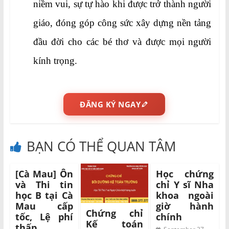
niềm vui, sự tự hào khi được trở thành người
giáo, đóng góp công sức xây dựng nền tảng
đầu đời cho các bé thơ và được mọi người
kính trọng.
ĐĂNG KÝ NGAY
BẠN CÓ THỂ QUAN TÂM
[Cà Mau] Ôn
Học chứng
và Thi tin
chỉ Y sĩ Nha
học B tại Cà
khoa ngoài
Mau cấp
giờ hành
Chứng chỉ
tốc, Lệ phí
chính
Kế toán
thấp