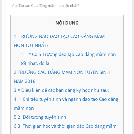
và
nào đào tạo Cao đẳng mầm non tốt nhất?
Tư
vấn
NỘI DUNG
Miền
Nam
1
TRƯỜNG NÀO ĐÀO TẠO CAO ĐẲNG MẦM
NON TỐT NHẤT?
1.1
* Có 5 Trường đào tạo Cao đẳng mầm non
tốt nhất, đó là:
2
TRƯỜNG CAO ĐẲNG MẦM NON TUYỂN SINH
NĂM 2018
3
* Điều kiện để các bạn đăng ký học như sau:
4
1. Chỉ tiêu tuyển sinh và ngành đào tạo Cao đẳng
mầm non
5
2. Đối tượng tuyển sinh
6
3. Thời gian học và thời gian đào Cao đẳng mầm