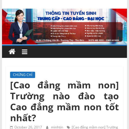
Skip
Chứng
to
content
chỉ
ngắn
hạn
–
CHỨNG CHỈ
[Cao đẳng mầm non]
MIENNAM
Trường nào đào tạo
Education
Cao đẳng mầm non tốt
nhất?
Đào
tạo
October 26, 2017
minhtin
[Cao đẳng mầm non] Trường