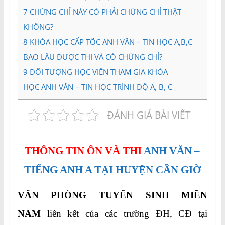
7
CHỨNG CHỈ NÀY CÓ PHẢI CHỨNG CHỈ THẬT
KHÔNG?
8
KHÓA HỌC CẤP TỐC ANH VĂN – TIN HỌC A,B,C
BAO LÂU ĐƯỢC THI VÀ CÓ CHỨNG CHỈ?
9
ĐỐI TƯỢNG HỌC VIÊN THAM GIA KHÓA
HỌC ANH VĂN – TIN HỌC TRÌNH ĐỘ A, B, C
ĐÁNH GIÁ BÀI VIẾT
THÔNG TIN ÔN VÀ THI
ANH VĂN –
TIẾNG ANH A TẠI HUYỆN CẦN GIỜ
VĂN PHÒNG TUYỂN SINH MIỀN
NAM
liên kết của các trường ĐH, CĐ tại