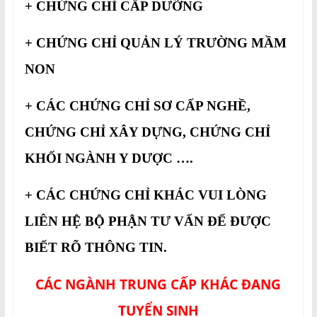
+ CHỨNG CHỈ CẤP DƯỠNG
+ CHỨNG CHỈ QUẢN LÝ TRƯỜNG MẦM
NON
+ CÁC CHỨNG CHỈ SƠ CẤP NGHỀ,
CHỨNG CHỈ XÂY DỰNG, CHỨNG CHỈ
KHỐI NGÀNH Y DƯỢC ….
+ CÁC CHỨNG CHỈ KHÁC VUI LÒNG
LIÊN HỆ BỘ PHẬN TƯ VẤN ĐỂ ĐƯỢC
BIẾT RÕ THÔNG TIN.
CÁC NGÀNH TRUNG CẤP KHÁC ĐANG
TUYỂN SINH