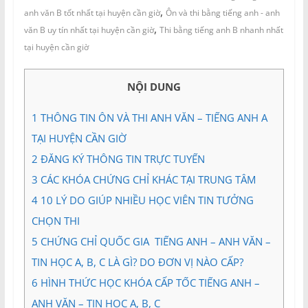
và
,
anh văn B tốt nhất tại huyện cần giờ
Ôn và thi bằng tiếng anh - anh
Tư
,
văn B uy tín nhất tại huyện cần giờ
Thi bằng tiếng anh B nhanh nhất
vấn
tại huyện cần giờ
Miền
Nam
NỘI DUNG
1
THÔNG TIN ÔN VÀ THI ANH VĂN – TIẾNG ANH A
TẠI HUYỆN CẦN GIỜ
2
ĐĂNG KÝ THÔNG TIN TRỰC TUYẾN
3
CÁC KHÓA CHỨNG CHỈ KHÁC TẠI TRUNG TÂM
4
10 LÝ DO GIÚP NHIỀU HỌC VIÊN TIN TƯỞNG
CHỌN THI
5
CHỨNG CHỈ QUỐC GIA TIẾNG ANH – ANH VĂN –
TIN HỌC A, B, C LÀ GÌ? DO ĐƠN VỊ NÀO CẤP?
6
HÌNH THỨC HỌC KHÓA CẤP TỐC TIẾNG ANH –
ANH VĂN – TIN HỌC A, B, C