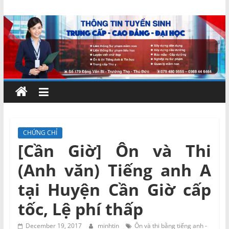
Skip
Chứng
to
content
chỉ
ngắn
hạn
–
CHỨNG CHỈ
[Cần Giờ] Ôn và Thi
MIENNAM
(Anh văn) Tiếng anh A
Education
tại Huyện Cần Giờ cấp
tốc, Lệ phí thấp
Đào
tạo
December 19, 2017
minhtin
Ôn và thi bằng tiếng anh -