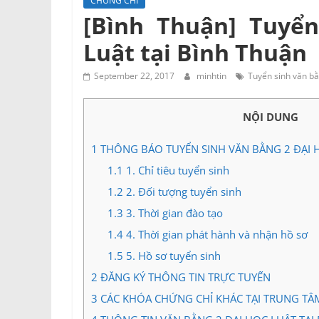
CHỨNG CHỈ
Tư
[Bình Thuận] Tuyển
vấn
Luật tại Bình Thuận
Miền
Nam
September 22, 2017
minhtin
Tuyển sinh văn bằ
NỘI DUNG
1
THÔNG BÁO TUYỂN SINH VĂN BẰNG 2 ĐẠI H
1.1
1. Chỉ tiêu tuyển sinh
1.2
2. Đối tượng tuyển sinh
1.3
3. Thời gian đào tạo
1.4
4. Thời gian phát hành và nhận hồ sơ
1.5
5. Hồ sơ tuyển sinh
2
ĐĂNG KÝ THÔNG TIN TRỰC TUYẾN
3
CÁC KHÓA CHỨNG CHỈ KHÁC TẠI TRUNG TÂ