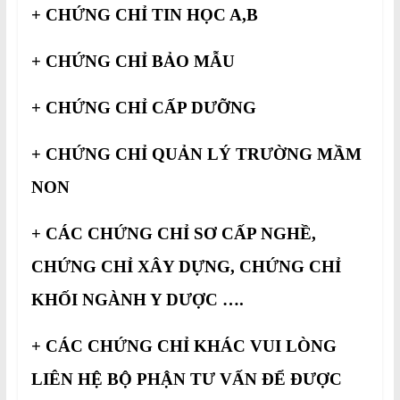
+ CHỨNG CHỈ TIN HỌC A,B
+ CHỨNG CHỈ BẢO MẪU
+ CHỨNG CHỈ CẤP DƯỠNG
+ CHỨNG CHỈ QUẢN LÝ TRƯỜNG MẦM
NON
+ CÁC CHỨNG CHỈ SƠ CẤP NGHỀ,
CHỨNG CHỈ XÂY DỰNG, CHỨNG CHỈ
KHỐI NGÀNH Y DƯỢC ….
+ CÁC CHỨNG CHỈ KHÁC VUI LÒNG
LIÊN HỆ BỘ PHẬN TƯ VẤN ĐỂ ĐƯỢC