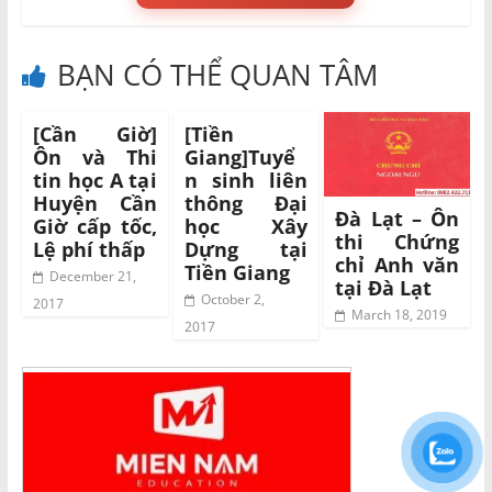
BẠN CÓ THỂ QUAN TÂM
[Cần Giờ]
[Tiền
Ôn và Thi
Giang]Tuyể
tin học A tại
n sinh liên
Huyện Cần
thông Đại
Đà Lạt – Ôn
Giờ cấp tốc,
học Xây
thi Chứng
Lệ phí thấp
Dựng tại
chỉ Anh văn
Tiền Giang
December 21,
tại Đà Lạt
October 2,
2017
March 18, 2019
2017