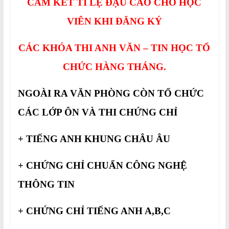
CAM KẾT TỈ LỆ ĐẬU CAO CHO HỌC
VIÊN KHI ĐĂNG KÝ
CÁC KHÓA THI ANH VĂN – TIN HỌC TỔ
CHỨC HÀNG THÁNG.
NGOÀI RA VĂN PHÒNG CÒN TỔ CHỨC
CÁC LỚP ÔN VÀ THI CHỨNG CHỈ
+ TIẾNG ANH KHUNG CHÂU ÂU
+ CHỨNG CHỈ CHUẨN CÔNG NGHỆ
THÔNG TIN
+ CHỨNG CHỈ TIẾNG ANH A,B,C