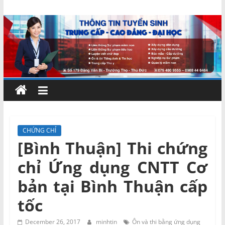
Skip
Chứng
to
content
chỉ
ngắn
hạn
–
CHỨNG CHỈ
[Bình Thuận] Thi chứng
MIENNAM
chỉ Ứng dụng CNTT Cơ
Education
bản tại Bình Thuận cấp
tốc
Đào
tạo
December 26, 2017
minhtin
Ôn và thi bằng ứng dụng