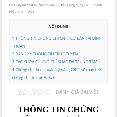
và
,
CNTT uy tín nhất tại bình thuận
Thi bằng ứng dụng CNTT nhanh
Tư
nhất tại bình thuận
vấn
Miền
Nam
NỘI DUNG
1
THÔNG TIN CHỨNG CHỈ CNTT CƠ BẢN TẠI BÌNH
THUẬN
2
ĐĂNG KÝ THÔNG TIN TRỰC TUYẾN
3
CÁC KHÓA CHỨNG CHỈ KHÁC TẠI TRUNG TÂM
4
Chứng chỉ theo chuẩn kỹ năng CNTT sẽ thay thế
chứng chỉ tin học A, B, C
ĐÁNH GIÁ BÀI VIẾT
THÔNG TIN CHỨNG