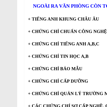
NGOÀI RA VĂN PHÒNG CÒN T
+ TIẾNG ANH KHUNG CHÂU ÂU
+ CHỨNG CHỈ CHUẨN CÔNG NGHỆ
+ CHỨNG CHỈ TIẾNG ANH A,B,C
+ CHỨNG CHỈ TIN HỌC A,B
+ CHỨNG CHỈ BẢO MẪU
+ CHỨNG CHỈ CẤP DƯỠNG
+ CHỨNG CHỈ QUẢN LÝ TRƯỜNG
+ CÁC CHỨNG CHỈ SƠ CẤP NGHỀ,