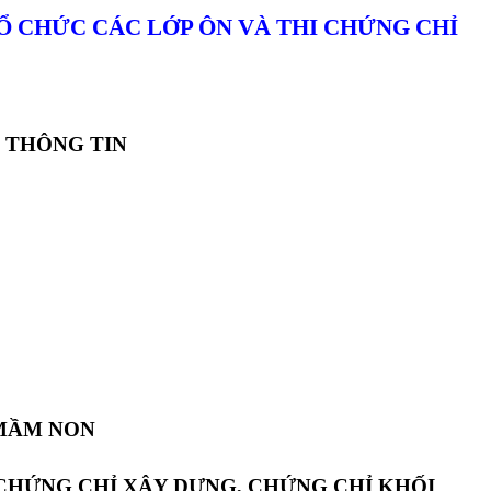
Ổ CHỨC CÁC LỚP ÔN VÀ THI CHỨNG CHỈ
 THÔNG TIN
 MẦM NON
 CHỨNG CHỈ XÂY DỰNG, CHỨNG CHỈ KHỐI