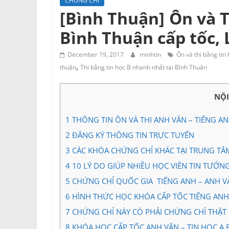
CHỨNG CHỈ
Tư
[Bình Thuận] Ôn và T
vấn
Bình Thuận cấp tốc, 
Miền
Nam
December 19, 2017
minhtin
Ôn và thi bằng tin 
,
thuận
Thi bằng tin học B nhanh nhất tại Bình Thuận
NỘ
1
THÔNG TIN ÔN VÀ THI ANH VĂN – TIẾNG AN
2
ĐĂNG KÝ THÔNG TIN TRỰC TUYẾN
3
CÁC KHÓA CHỨNG CHỈ KHÁC TẠI TRUNG TÂ
4
10 LÝ DO GIÚP NHIỀU HỌC VIÊN TIN TƯỞN
5
CHỨNG CHỈ QUỐC GIA TIẾNG ANH – ANH VĂN 
6
HÌNH THỨC HỌC KHÓA CẤP TỐC TIẾNG ANH –
7
CHỨNG CHỈ NÀY CÓ PHẢI CHỨNG CHỈ THẬT
8
KHÓA HỌC CẤP TỐC ANH VĂN – TIN HỌC A,