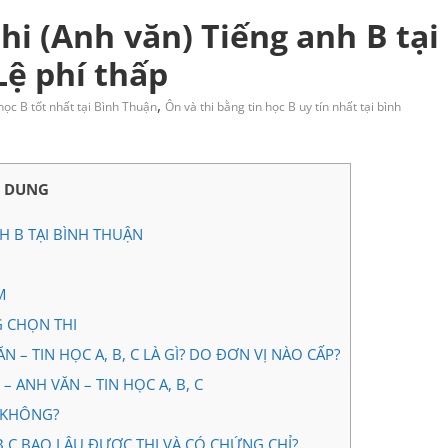
hi (Anh văn) Tiếng anh B tại
Lệ phí thấp
,
học B tốt nhất tại Bình Thuận
Ôn và thi bằng tin học B uy tín nhất tại bình
I DUNG
H B TẠI BÌNH THUẬN
M
G CHỌN THI
– TIN HỌC A, B, C LÀ GÌ? DO ĐƠN VỊ NÀO CẤP?
 ANH VĂN – TIN HỌC A, B, C
 KHÔNG?
B,C BAO LÂU ĐƯỢC THI VÀ CÓ CHỨNG CHỈ?