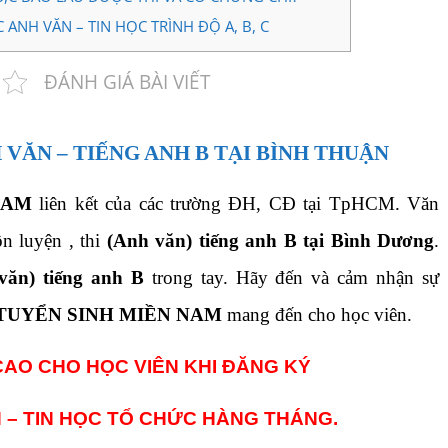
NH VĂN – TIN HỌC TRÌNH ĐỘ A, B, C
ĐÁNH GIÁ BÀI VIẾT
 VĂN – TIẾNG ANH B TẠI BÌNH THUẬN
NAM
liên kết của các trường ĐH, CĐ tại TpHCM. Văn
n luyện , thi
(Anh văn) tiếng anh B tại Bình Dương
.
văn) tiếng anh B
trong tay. Hãy đến và cảm nhận sự
TUYỂN SINH MIỀN NAM
mang đến cho học viên.
CAO CHO HỌC VIÊN KHI ĐĂNG KÝ
 – TIN HỌC TỔ CHỨC HÀNG THÁNG.