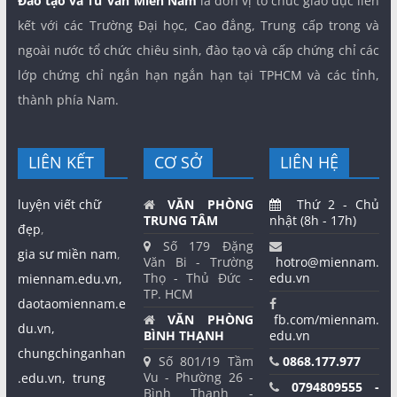
Đào tạo và Tư vấn Miền Nam
là đơn vị tổ chức giáo dục liên
kết với các Trường Đại học, Cao đẳng, Trung cấp trong và
ngoài nước tổ chức chiêu sinh, đào tạo và cấp chứng chỉ các
lớp chứng chỉ ngắn hạn ngắn hạn tại TPHCM và các tỉnh,
thành phía Nam.
LIÊN KẾT
CƠ SỞ
LIÊN HỆ
luyện viết chữ
VĂN PHÒNG
Thứ 2 - Chủ
TRUNG TÂM
nhật (8h - 17h)
đẹp
,
Số 179 Đặng
gia sư miền nam
,
Văn Bi - Trường
hotro@miennam.
Thọ - Thủ Đức -
edu.vn
miennam.edu.vn,
TP. HCM
daotaomiennam.e
VĂN PHÒNG
fb.com/miennam.
du.vn,
BÌNH THẠNH
edu.vn
chungchinganhan
Số 801/19 Tầm
0868.177.977
Vu - Phường 26 -
.edu.vn,
trung
0794809555 -
Bình Thạnh -