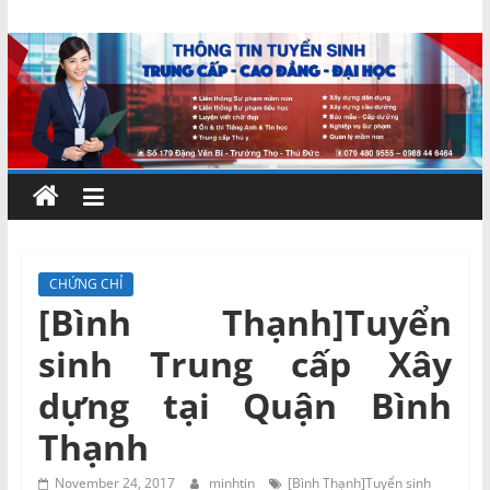
Skip
Chứng
to
content
chỉ
ngắn
hạn
–
CHỨNG CHỈ
[Bình Thạnh]Tuyển
MIENNAM
sinh Trung cấp Xây
Education
dựng tại Quận Bình
Thạnh
Đào
tạo
November 24, 2017
minhtin
[Bình Thạnh]Tuyển sinh