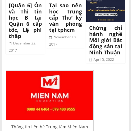
[Quận 6] Ôn
Tại sao nên
và Thi tin
học Trung
học B tại
cấp Thư ký
Quận 6 cấp
văn phòng
Chứng chỉ
tốc, Lệ phí
tại tphcm
hành nghề
thấp
November 18,
Môi giới Bất
December 22,
2017
động sản tại
2017
Ninh Thuận
April 5, 2022
Thông tin liên hệ Trung tâm Miền Nam