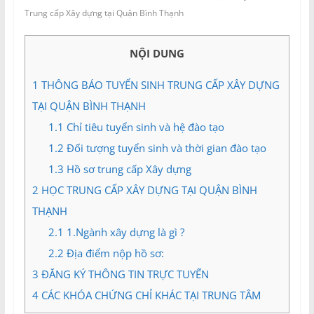
và
Trung cấp Xây dựng tại Quận Bình Thạnh
Tư
vấn
NỘI DUNG
Miền
Nam
1
THÔNG BÁO TUYỂN SINH TRUNG CẤP XÂY DỰNG
TẠI QUẬN BÌNH THẠNH
1.1
Chỉ tiêu tuyển sinh và hệ đào tạo
1.2
Đối tượng tuyển sinh và thời gian đào tạo
1.3
Hồ sơ trung cấp Xây dựng
2
HỌC TRUNG CẤP XÂY DỰNG TẠI QUẬN BÌNH
THẠNH
2.1
1.Ngành xây dựng là gì ?
2.2
Địa điểm nộp hồ sơ:
3
ĐĂNG KÝ THÔNG TIN TRỰC TUYẾN
4
CÁC KHÓA CHỨNG CHỈ KHÁC TẠI TRUNG TÂM