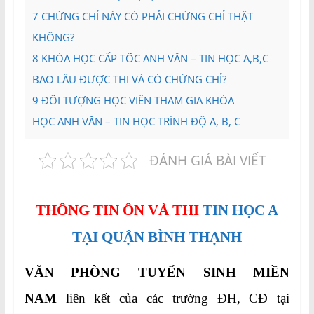
7
CHỨNG CHỈ NÀY CÓ PHẢI CHỨNG CHỈ THẬT
KHÔNG?
8
KHÓA HỌC CẤP TỐC ANH VĂN – TIN HỌC A,B,C
BAO LÂU ĐƯỢC THI VÀ CÓ CHỨNG CHỈ?
9
ĐỐI TƯỢNG HỌC VIÊN THAM GIA KHÓA
HỌC ANH VĂN – TIN HỌC TRÌNH ĐỘ A, B, C
ĐÁNH GIÁ BÀI VIẾT
THÔNG TIN ÔN VÀ THI
TIN HỌC A
TẠI QUẬN BÌNH THẠNH
VĂN PHÒNG TUYỂN SINH MIỀN
NAM
liên kết của các trường ĐH, CĐ tại