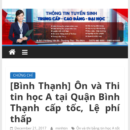
Skip
Chứng
to
content
chỉ
ngắn
hạn
–
CHỨNG CHỈ
[Bình Thạnh] Ôn và Thi
MIENNAM
tin học A tại Quận Bình
Education
Thạnh cấp tốc, Lệ phí
thấp
Đào
tạo
December 21, 2017
minhtin
Ôn và thi bằng tin học A tốt