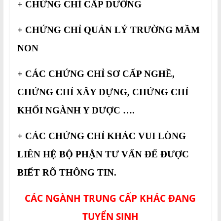
+ CHỨNG CHỈ CẤP DƯỠNG
+ CHỨNG CHỈ QUẢN LÝ TRƯỜNG MẦM
NON
+ CÁC CHỨNG CHỈ SƠ CẤP NGHỀ,
CHỨNG CHỈ XÂY DỰNG, CHỨNG CHỈ
KHỐI NGÀNH Y DƯỢC ….
+ CÁC CHỨNG CHỈ KHÁC VUI LÒNG
LIÊN HỆ BỘ PHẬN TƯ VẤN ĐỂ ĐƯỢC
BIẾT RÕ THÔNG TIN.
CÁC NGÀNH TRUNG CẤP KHÁC ĐANG
TUYỂN SINH