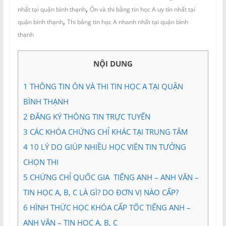
và
,
nhất tại quận bình thạnh
Ôn và thi bằng tin học A uy tín nhất tại
Tư
,
quận bình thạnh
Thi bằng tin học A nhanh nhất tại quận bình
vấn
thạnh
Miền
Nam
NỘI DUNG
1
THÔNG TIN ÔN VÀ THI TIN HỌC A TẠI QUẬN
BÌNH THẠNH
2
ĐĂNG KÝ THÔNG TIN TRỰC TUYẾN
3
CÁC KHÓA CHỨNG CHỈ KHÁC TẠI TRUNG TÂM
4
10 LÝ DO GIÚP NHIỀU HỌC VIÊN TIN TƯỞNG
CHỌN THI
5
CHỨNG CHỈ QUỐC GIA TIẾNG ANH – ANH VĂN –
TIN HỌC A, B, C LÀ GÌ? DO ĐƠN VỊ NÀO CẤP?
6
HÌNH THỨC HỌC KHÓA CẤP TỐC TIẾNG ANH –
ANH VĂN – TIN HỌC A, B, C