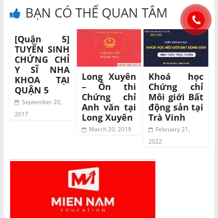
BẠN CÓ THỂ QUAN TÂM
[Quận 5]
TUYỂN SINH
CHỨNG CHỈ
Y SĨ NHA
Long Xuyên
Khoá học
KHOA TẠI
– Ôn thi
Chứng chỉ
QUẬN 5
Chứng chỉ
Môi giới Bất
September 20,
Anh văn tại
động sản tại
2017
Long Xuyên
Trà Vinh
March 20, 2019
February 21,
2022