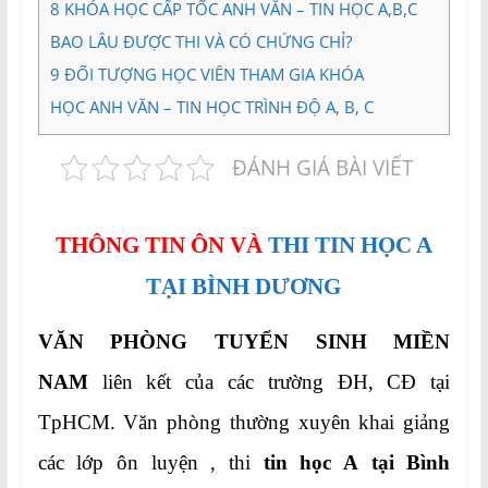
8
KHÓA HỌC CẤP TỐC ANH VĂN – TIN HỌC A,B,C
BAO LÂU ĐƯỢC THI VÀ CÓ CHỨNG CHỈ?
9
ĐỐI TƯỢNG HỌC VIÊN THAM GIA KHÓA
HỌC ANH VĂN – TIN HỌC TRÌNH ĐỘ A, B, C
ĐÁNH GIÁ BÀI VIẾT
THÔNG TIN ÔN VÀ
THI TIN HỌC A
TẠI BÌNH DƯƠNG
VĂN PHÒNG TUYỂN SINH MIỀN
NAM
liên kết của các trường ĐH, CĐ tại
TpHCM. Văn phòng thường xuyên khai giảng
các lớp ôn luyện , thi
tin học A tại Bình