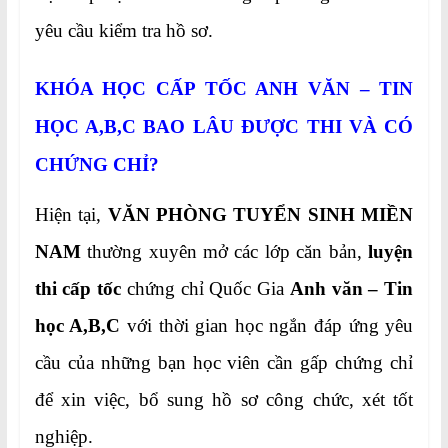
yêu cầu kiểm tra hồ sơ.
KHÓA HỌC CẤP TỐC ANH VĂN – TIN
HỌC A,B,C BAO LÂU ĐƯỢC THI VÀ CÓ
CHỨNG CHỈ?
Hiện tại,
VĂN PHÒNG TUYỂN SINH MIỀN
NAM
thường xuyên mở các lớp căn bản,
luyện
thi cấp tốc
chứng chỉ Quốc Gia
Anh văn – Tin
học A,B,C
với thời gian học ngắn đáp ứng yêu
cầu của những bạn học viên cần gấp chứng chỉ
để xin việc, bổ sung hồ sơ công chức, xét tốt
nghiệp.