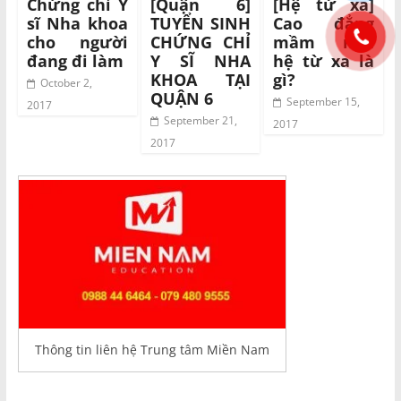
Chứng chỉ Y
[Quận 6]
[Hệ từ xa]
sĩ Nha khoa
TUYỂN SINH
Cao đẳng
cho người
CHỨNG CHỈ
mầm non
đang đi làm
Y SĨ NHA
hệ từ xa là
KHOA TẠI
gì?
October 2,
QUẬN 6
September 15,
2017
September 21,
2017
2017
Thông tin liên hệ Trung tâm Miền Nam