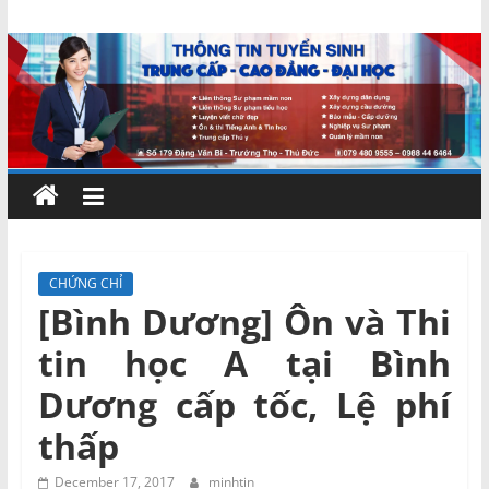
Skip
Chứng
to
content
chỉ
ngắn
hạn
–
CHỨNG CHỈ
[Bình Dương] Ôn và Thi
MIENNAM
tin học A tại Bình
Education
Dương cấp tốc, Lệ phí
thấp
Đào
tạo
December 17, 2017
minhtin