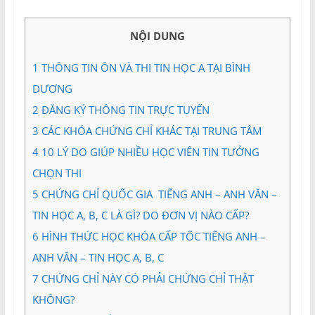
và
Tư
NỘI DUNG
vấn
Miền
1
THÔNG TIN ÔN VÀ THI TIN HỌC A TẠI BÌNH
Nam
DƯƠNG
2
ĐĂNG KÝ THÔNG TIN TRỰC TUYẾN
3
CÁC KHÓA CHỨNG CHỈ KHÁC TẠI TRUNG TÂM
4
10 LÝ DO GIÚP NHIỀU HỌC VIÊN TIN TƯỞNG
CHỌN THI
5
CHỨNG CHỈ QUỐC GIA TIẾNG ANH – ANH VĂN –
TIN HỌC A, B, C LÀ GÌ? DO ĐƠN VỊ NÀO CẤP?
6
HÌNH THỨC HỌC KHÓA CẤP TỐC TIẾNG ANH –
ANH VĂN – TIN HỌC A, B, C
7
CHỨNG CHỈ NÀY CÓ PHẢI CHỨNG CHỈ THẬT
KHÔNG?