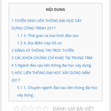
và
Tư
NỘI DUNG
vấn
Miền
1
TUYỂN SINH LIÊN THÔNG ĐẠI HỌC XÂY
Nam
DỰNG CÔNG TRÌNH 2017
1.1
3. Thời gian và loại hình đào tạo:
1.2
4. Địa điểm nộp hồ sơ:
2
ĐĂNG KÝ THÔNG TIN TRỰC TUYẾN
3
CÁC KHÓA CHỨNG CHỈ KHÁC TẠI TRUNG TÂM
4
5.Ngành đào tạo liên thông đại học xây dựng
5
HỌC LIÊN THÔNG ĐẠI HỌC XÂY DỰNG NĂM
2017
5.1
1. Chuyên ngành đào tạo liên thông đại học
xây dựng .
ĐÁNH GIÁ BÀI VIẾT