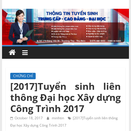
Skip
Chứng
to
content
chỉ
ngắn
hạn
–
CHỨNG CHỈ
[2017]Tuyển sinh liên
MIENNAM
thông Đại học Xây dựng
Education
Công Trình 2017
Đào
October 18, 2017
minhtin
[2017]Tuyển sinh liên thông
tạo
Đại học Xây dựng Công Trình 2017