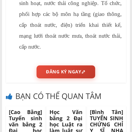
sinh hoạt, nước thải công nghiệp. Tổ chức,
phối hợp các bộ môn hạ tầng (giao thông,
cấp thoát nước, điện) triển khai thiết kế,
mạng lưới thoát nước mưa, thoát nước thải,
cấp nước.
ĐĂNG KÝ NGAY
BẠN CÓ THỂ QUAN TÂM
[Cao Bằng]
Học Văn
[Bình Tân]
Tuyển sinh
bằng 2 Đại
TUYỂN SINH
văn bằng 2
học Luật ra
CHỨNG CHỈ
Đại học
làm luật sư
Y SĨ NHA